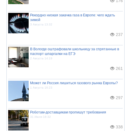
176
Рекордно низкая закачка газа в Европе: чего ждать
зимой
3 Августа 13:32
237
В Вологде оштрафовали школьницу за спрятанные в
паспорт шпаргалки на ЕГЭ
2 Августа 14:19
261
Может ли Россия лишиться газового рынка Европы?
1 Августа 16:23
297
Роботам-доставщикам пропишут требования
31 Июля 18:32
338