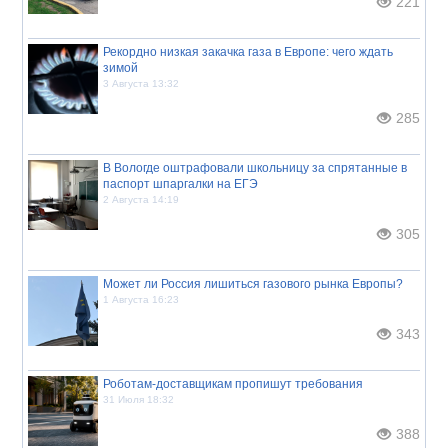
221
Рекордно низкая закачка газа в Европе: чего ждать
зимой
3 Августа 13:32
285
В Вологде оштрафовали школьницу за спрятанные в
паспорт шпаргалки на ЕГЭ
2 Августа 14:19
305
Может ли Россия лишиться газового рынка Европы?
1 Августа 16:23
343
Роботам-доставщикам пропишут требования
31 Июля 18:32
388