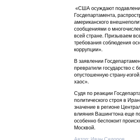
«США осуждают подавление
Госдепартамента, распрост
американского внешнеполит
сообщениями о многочислен
всей стране. Призываем вс
требования соблюдения ос
коррупции».
В заявлении Госдепартамент
превратили государство с б
опустошенную страну-изгой,
хаос».
Судя по реакции Госдепарт
политического строя в Иран
значение в регионе Центра
влияния Вашингтона еще по
особенно беспокоит происх
Москвой.
Автор:
Иван Сидоров