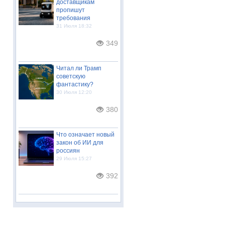
доставщикам
пропишут
требования
31 Июля 18:32
349
Читал ли Трамп
советскую
фантастику?
30 Июля 12:20
380
Что означает новый
закон об ИИ для
россиян
29 Июля 15:27
392