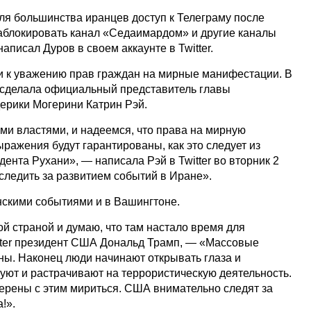
ля большинства иранцев доступ к Телеграму после
заблокировать канал «Седаимардом» и другие каналы
писал Дуров в своем аккаунте в Twitter.
и к уважению прав граждан на мирные манифестации. В
е сделала официальный представитель главы
ерики Могерини Катрин Рэй.
ми властями, и надеемся, что права на мирную
ражения будут гарантированы, как это следует из
ента Рухани», — написала Рэй в Twitter во вторник 2
ледить за развитием событий в Иране».
нскими событиями и в Вашингтоне.
й страной и думаю, что там настало время для
tter президент США Дональд Трамп, — «Массовые
ны. Наконец люди начинают открывать глаза и
руют и растрачивают на террористическую деятельность.
ерены с этим мириться. США внимательно следят за
!».