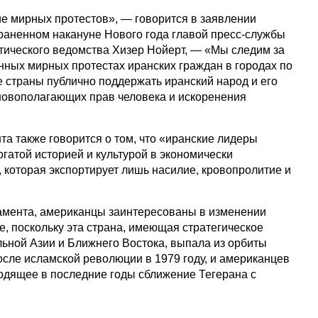
 мирных протестов», — говорится в заявлении
раненном накануне Нового года главой пресс-службы
ического ведомства Хизер Нойерт, — «Мы следим за
ных мирных протестах иранских граждан в городах по
е страны публично поддержать иранский народ и его
новополагающих прав человека и искоренения
а также говорится о том, что «иранские лидеры
огатой историей и культурой в экономически
 которая экспортирует лишь насилие, кровопролитие и
амента, американцы заинтересованы в изменении
е, поскольку эта страна, имеющая стратегическое
льной Азии и Ближнего Востока, выпала из орбиты
сле исламской революции в 1979 году, и американцев
одящее в последние годы сближение Тегерана с