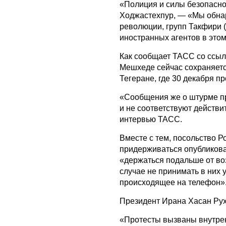
«Полиция и силы безопасно
Ходжастехпур, — «Мы обнар
революции, групп Такфири (
иностранных агентов в этом
Как сообщает ТАСС со ссылк
Мешхеде сейчас сохраняется
Тегеране, где 30 декабря 
«Сообщения же о штурме п
и не соответствуют действи
интервью ТАСС.
Вместе с тем, посольство Р
придерживаться опубликова
«держаться подальше от во
случае не принимать в них 
происходящее на телефон»
Президент Ирана Хасан Рух
«Протесты вызваны внутрен