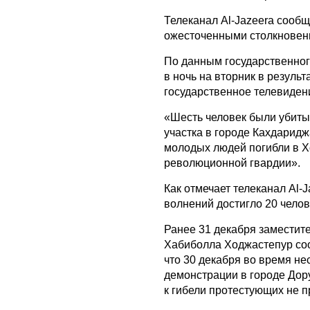
Телеканал Al-Jazeera сообщ
ожесточенными столкновен
По данным государственног
в ночь на вторник в резуль
государственное телевиден
«Шесть человек были убиты
участка в городе Кахдарид
молодых людей погибли в 
революционной гвардии».
Как отмечает телеканал Al-
волнений достигло 20 челов
Ранее 31 декабря заместит
Хабиболла Ходжастепур со
что 30 декабря во время н
демонстрации в городе Дору
к гибели протестующих не 