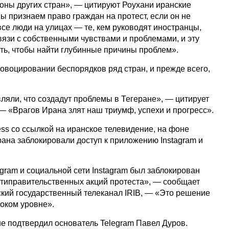
роны других стран», — цитируют Роухани иранские
Мы признаем право граждан на протест, если он не
все люди на улицах — те, кем руководят иностранцы,
 связи с собственными чувствами и проблемами, и эту
ть, чтобы найти глубинные причины проблем».
овоцировании беспорядков ряд стран, и прежде всего,
ляли, что создадут проблемы в Тегеране», — цитирует
 — «Врагов Ирана злят наш триумф, успехи и прогресс».
ess со ссылкой на иранское телевидение, на фоне
рана заблокировали доступ к приложению Instagram и
gram и социальной сети Instagram был заблокирован
типравительственных акций протеста», — сообщает
ский государственный телеканал IRIB, — «Это решение
оком уровне».
не подтвердил основатель Telegram Павел Дуров.