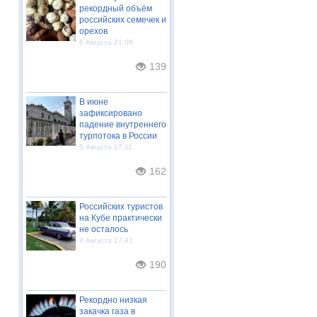
рекордный объём
российских семечек и
орехов
6 Августа 21:09
139
В июне
зафиксировано
падение внутреннего
турпотока в России
5 Августа 17:11
162
Российских туристов
на Кубе практически
не осталось
4 Августа 17:41
190
Рекордно низкая
закачка газа в