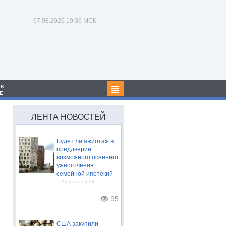
07.08.2026
19:36 МСК
 в
Е
ЛЕНТА НОВОСТЕЙ
Будет ли ажиотаж в
преддверии
возможного осеннего
ужесточения
семейной ипотеки?
7 Августа 15:04
95
США закупили