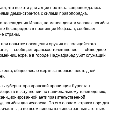
ает, что все эти дни акции протеста сопровождались
иями демонстрантов с силами правопорядка.
о телевидения Ирана, не менее девяти человек погибли
тате беспорядков в провинции Исфахан, сообщает
ие страны.
 при попытке похищения оружия из полицейского
жан», — сообщает иранское телевидение, — «Еще двое
Хомейнишехре, а в городе Наджафабад убит служащий
Jazeera, общее число жертв за первые шесть дней
ек.
ель губернатора иранской провинции Лурестан
общил в выступлении по национальному телевидению,
есанкционированной антиправительственной
д погибли два человека. По его словам, стражи порядка
причастны, а во всем виноваты «иностранные агенты».