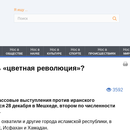
Я ищу ...
Нос в
Нос в
Нос в
Нос в
Нос в
Нос
ОБЩЕСТВЕ
НАУКЕ
КУЛЬТУРЕ
СПОРТЕ
ПРОИСШЕСТВИЯХ
МИР
ь «цветная революция»?
3592
ассовые выступления против иранского
ся 28 декабря в Мешхеде, втором по численности
.
 охватили и другие города исламской республики, в
х, Исфахан и Хамадан.