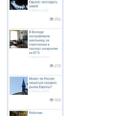
Европе: чего ждать
зимой
3 Августа 13:32
251
В Вологде
оштрафовали
школьницу за
спрятанные в
паспорт шпаргалки
на ЕГЭ
2 Августа 14:19
272
Может ли Россия
лишиться газового
рынка Европы?
1 Августа 16:23
310
Роботам-