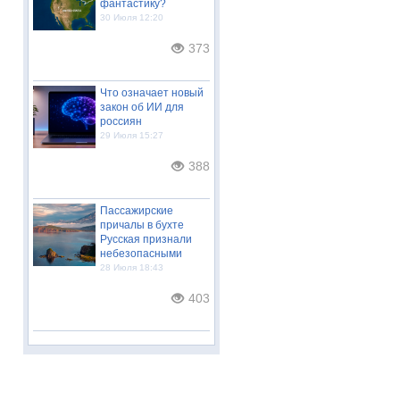
фантастику?
30 Июля 12:20
373
Что означает новый
закон об ИИ для
россиян
29 Июля 15:27
388
Пассажирские
причалы в бухте
Русская признали
небезопасными
28 Июля 18:43
403