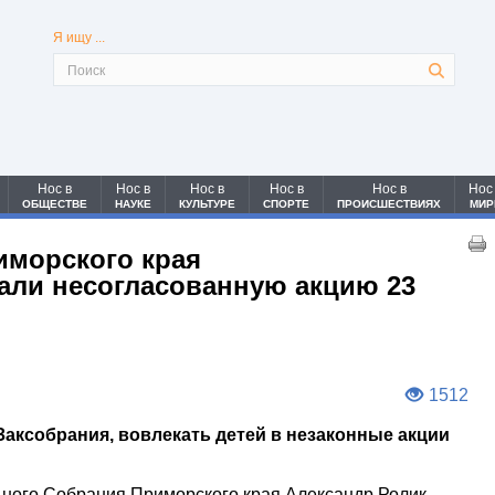
Я ищу ...
Нос в
Нос в
Нос в
Нос в
Нос в
Нос
ОБЩЕСТВЕ
НАУКЕ
КУЛЬТУРЕ
СПОРТЕ
ПРОИСШЕСТВИЯХ
МИР
иморского края
ли несогласованную акцию 23
1512
Заксобрания, вовлекать детей в незаконные акции
ного Собрания Приморского края Александр Ролик