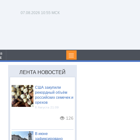
07.08.2026
10:55 МСК
 в
Е
ЛЕНТА НОВОСТЕЙ
США закупили
рекордный объём
российских семечек и
орехов
6 Августа 21:09
126
В июне
зафиксировано