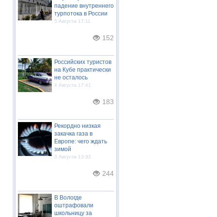
падение внутреннего
турпотока в России
5 Августа 17:11
152
Российских туристов
на Кубе практически
не осталось
4 Августа 17:41
183
Рекордно низкая
закачка газа в
Европе: чего ждать
зимой
3 Августа 13:32
244
В Вологде
оштрафовали
школьницу за