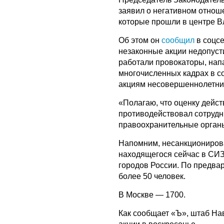
заявил о негативном отно
которые прошли в центре В
Об этом он
сообщил
в соцсе
незаконные акции недопусти
работали провокаторы, нап
многочисленных кадрах в со
акциям несовершеннолетних
«Полагаю, что оценку дейс
противодействовал сотрудн
правоохранительные органы
Напомним, несанкциониров
находящегося сейчас в СИЗ
городов России. По предва
более 50 человек.
В Москве — 1700.
Как сообщает «Ъ», штаб На