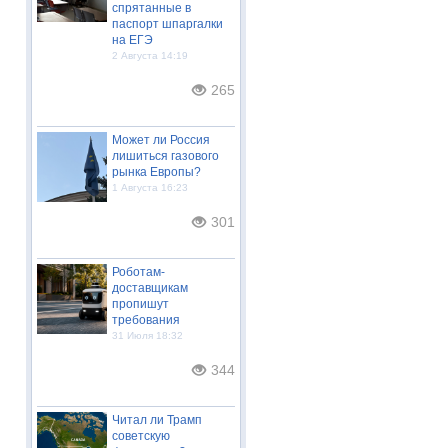
спрятанные в
паспорт шпаргалки
на ЕГЭ
2 Августа 14:19
265
Может ли Россия
лишиться газового
рынка Европы?
1 Августа 16:23
301
Роботам-
доставщикам
пропишут
требования
31 Июля 18:32
344
Читал ли Трамп
советскую