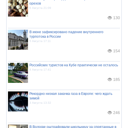
орехов
6 Августа 21:09
130
В июне зафиксировано падение внутреннего
турпотока в России
5 Августа 17:11
154
Российских туристов на Кубе практически не осталось
4 Августа 17:41
185
Рекордно низкая закачка газа в Европе: чего ждать
зимой
3 Августа 13:32
246
В Вологде оштрафовали школьницу за спрятанные в