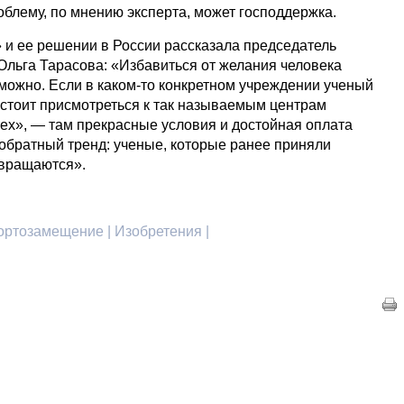
облему, по мнению эксперта, может господдержка.
» и ее решении в России рассказала председатель
льга Тарасова: «Избавиться от желания человека
зможно. Если в каком-то конкретном учреждении ученый
 стоит присмотреться к так называемым центрам
х», — там прекрасные условия и достойная оплата
 обратный тренд: ученые, которые ранее приняли
звращаются».
портозамещение | Изобретения |