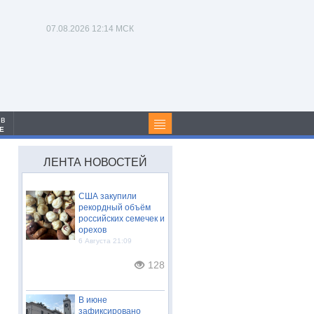
07.08.2026
12:14 МСК
 в
Е
ЛЕНТА НОВОСТЕЙ
США закупили
рекордный объём
российских семечек и
орехов
6 Августа 21:09
128
В июне
зафиксировано