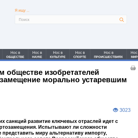
Я ищу ...
Нос в
Нос в
Нос в
Нос в
Нос в
Нос
ОБЩЕСТВЕ
НАУКЕ
КУЛЬТУРЕ
СПОРТЕ
ПРОИСШЕСТВИЯХ
МИР
м обществе изобретателей
озамещение морально устаревшим
3023
их санкций развитие ключевых отраслей идет с
ортозамещения. Испытывают ли сложности
 представить миру альтернативу импорту,