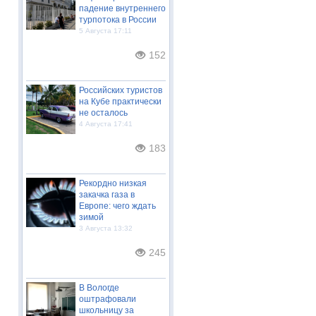
падение внутреннего
турпотока в России
5 Августа 17:11
152
Российских туристов
на Кубе практически
не осталось
4 Августа 17:41
183
Рекордно низкая
закачка газа в
Европе: чего ждать
зимой
3 Августа 13:32
245
В Вологде
оштрафовали
школьницу за