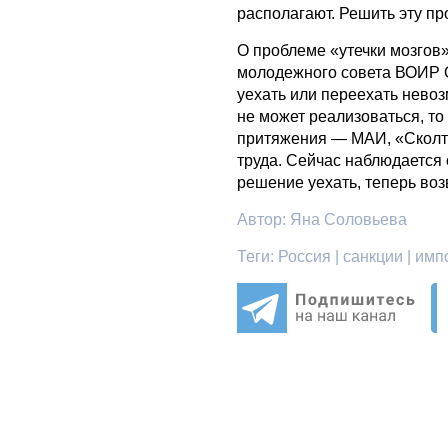
располагают. Решить эту пр
О проблеме «утечки мозгов
молодежного совета ВОИР О
уехать или переехать нево
не может реализоваться, то
притяжения — МАИ, «Сколте
труда. Сейчас наблюдается
решение уехать, теперь во
Автор:
Яна Соловьева
Теги:
Россия | санкции | им