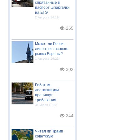
спрятанные в
паспорт шпаргалки
на ЕГЭ
2 Августа 14:19
265
Может ли Россия
лишиться газового
рынка Европы?
1 Августа 16:23
302
Роботам-
доставщикам
пропишут
требования
31 Июля 18:32
344
Читал ли Трамп
советскую