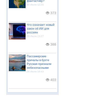
фантастику?
30 Июля 12:20
373
Что означает новый
закон об ИИ для
россиян
29 Июля 15:27
388
Пассажирские
причалы в бухте
Русская признали
небезопасными
28 Июля 18:43
403