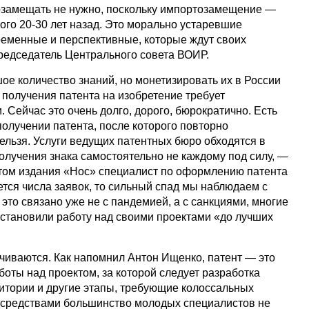
озамещать не нужно, поскольку импортозамещение —
ого 20-30 лет назад. Это морально устаревшие
временные и перспективные, которые ждут своих
редседатель Центрального совета ВОИР.
ое количество знаний, но монетизировать их в России
 получения патента на изобретение требует
 Сейчас это очень долго, дорого, бюрократично. Есть
 получении патента, после которого повторно
ельзя. Услуги ведущих патентных бюро обходятся в
получения знака самостоятельно не каждому под силу, —
стом издания «Нос» специалист по оформлению патента
тся числа заявок, то сильный спад мы наблюдаем с
 это связано уже не с пандемией, а с санкциями, многие
становили работу над своими проектами «до лучших
нчиваются. Как напомнил Антон Ищенко, патент — это
боты над проектом, за которой следует разработка
дитории и другие этапы, требующие колоссальных
 средствами большинство молодых специалистов не