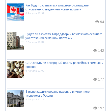
Как будут развиваться американо-канадские
отношения с введением новых пошлин
8 Августа 12:39
94
Будет ли ажиотаж в преддверии возможного осеннего
ужесточения семейной ипотеки?
7 Августа 15:04
142
США закупили рекордный объём российских семечек и
орехов
6 Августа 21:09
177
В июне зафиксировано падение внутреннего
турпотока в России
5 Августа 17:11
197