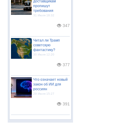
доставщикам
пропишут
требования
31 Июля 18:32
347
Читал ли Трамп
советскую
фантастику?
30 Июля 12:20
377
Что означает новый
закон об ИИ для
россиян
29 Июля 15:27
391