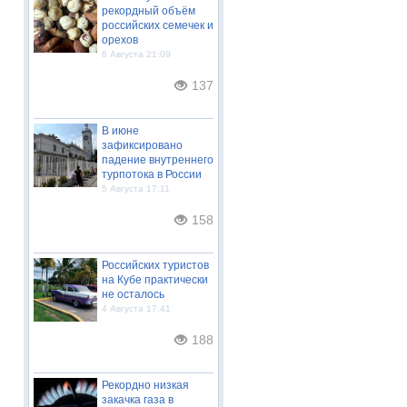
рекордный объём
российских семечек и
орехов
6 Августа 21:09
137
В июне
зафиксировано
падение внутреннего
турпотока в России
5 Августа 17:11
158
Российских туристов
на Кубе практически
не осталось
4 Августа 17:41
188
Рекордно низкая
закачка газа в