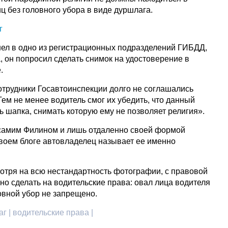
ц без головного убора в виде дуршлага.
шел в одно из регистрационных подразделений ГИБДД,
 он попросил сделать снимок на удостоверение в
е.
отрудники Госавтоинспекции долго не соглашались
ем не менее водитель смог их убедить, что данный
ь шапка, снимать которую ему не позволяет религия».
самим Филином и лишь отдаленно своей формой
своем блоге автовладелец называет ее именно
мотря на всю нестандартность фотографии, с правовой
но сделать на водительские права: овал лица водителя
ловной убор не запрещено.
г | водительские права |