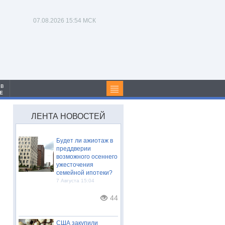
07.08.2026
15:54 МСК
 в
Е
ЛЕНТА НОВОСТЕЙ
Будет ли ажиотаж в
преддверии
возможного осеннего
ужесточения
семейной ипотеки?
7 Августа 15:04
44
США закупили