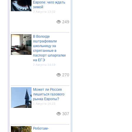
Европе: чего ждать
зимой
3 Августа 13:32
249
В Вологде
оштрафовали
школьницу за
спрятанные в
паспорт шпаргалки
на ЕГЭ
2 Августа 14:19
270
Может ли Россия
лишиться газового
рынка Европы?
1 Августа 16:23
307
Роботам-