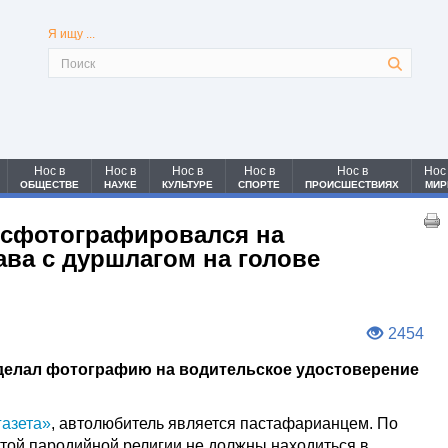
Я ищу ...
Нос в
Нос в
Нос в
Нос в
Нос в
Нос
ОБЩЕСТВЕ
НАУКЕ
КУЛЬТУРЕ
СПОРТЕ
ПРОИСШЕСТВИЯХ
МИР
 сфотографировался на
ава с дуршлагом на голове
2454
делал фотографию на водительское удостоверение
газета»
, автолюбитель является пастафарианцем. По
той пародийной религии не должны находиться в