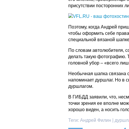
присутствии посторонних ли
Поэтому, когда Андрей при
чтобы оформить себе права,
специальной вязаной шапк
По словам автолюбителя, с
делать такую фотографию. Т
головной убор – «всего лиш
Необычная шапка связана 
напоминает дуршлаг. Но в 
дуршлагом.
В ГИБДД заявили, что, нес
точки зрения ее вполне мож
хорошо виден, а носить го
Теги:
Андрей Филин | дуршла