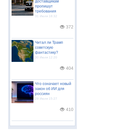
доставщикам
пропишут
требования
31 Июля 18:32
372
Читал ли Трамп
советскую
фантастику?
30 Июля 12:20
404
Что означает новый
закон об ИИ для
россиян
29 Июля 15:27
410