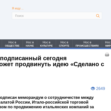
Я ищу ...
Нос в
Нос в
Нос в
Нос в
Нос в
Нос
ОБЩЕСТВЕ
НАУКЕ
КУЛЬТУРЕ
СПОРТЕ
ПРОИСШЕСТВИЯХ
МИР
 подписанный сегодня
жет продвинуть идею «Сделано с
2649
подписан меморандум о сотрудничестве между
латой России, Итало-российской торговой
твом по продвижению итальянских компаний за