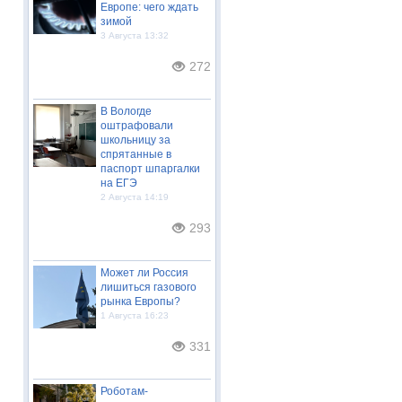
Европе: чего ждать
зимой
3 Августа 13:32
272
В Вологде
оштрафовали
школьницу за
спрятанные в
паспорт шпаргалки
на ЕГЭ
2 Августа 14:19
293
Может ли Россия
лишиться газового
рынка Европы?
1 Августа 16:23
331
Роботам-