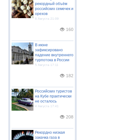
рекордный объём
российских семечек и
орехов
6 Августа 21:09
160
В июне
зафиксировано
падение внутреннего
турпотока в России
5 Августа 17:11
182
Российских туристов
на Кубе практически
не осталось
4 Августа 17:41
208
Рекордно низкая
закачка газа в