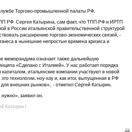
-службе Торгово-промышленной палаты РФ.
ПП РФ Сергея Катырина, сам факт, что ТПП РФ и ИРТП
ной в России итальянской правительственной структурой
ствовать расширению торгово-экономических связей, -
бизнеса в нынешние непростые времена кризиса и
ие меморандума означает также дальнейшую
нципа «Сделано с Италией». У нас работает порядка
 капиталом, итальянские компании участвуют в новой
это технологии, ноу-хау и, как итог, выпущенная в РФ
и для внешних рынков», - отметил Сергей Катырин.
я нужно», заявил он.
ей Катырин |