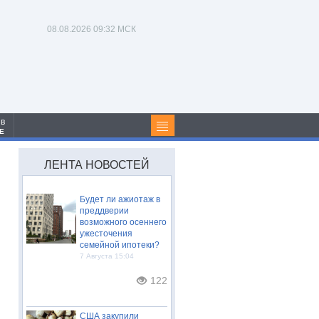
08.08.2026
09:32 МСК
 в
Е
ЛЕНТА НОВОСТЕЙ
Будет ли ажиотаж в
преддверии
возможного осеннего
ужесточения
семейной ипотеки?
7 Августа 15:04
122
США закупили