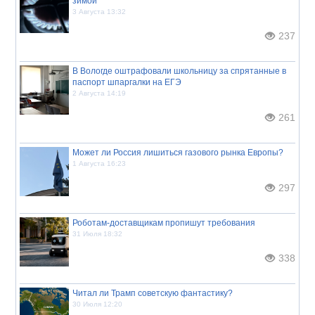
зимой
3 Августа 13:32
237
В Вологде оштрафовали школьницу за спрятанные в
паспорт шпаргалки на ЕГЭ
2 Августа 14:19
261
Может ли Россия лишиться газового рынка Европы?
1 Августа 16:23
297
Роботам-доставщикам пропишут требования
31 Июля 18:32
338
Читал ли Трамп советскую фантастику?
30 Июля 12:20