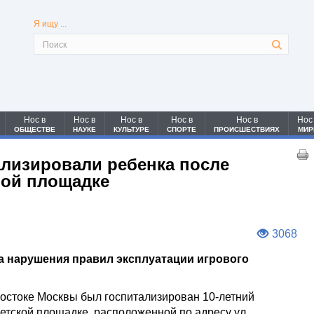
Я ищу ...
Нос в
Нос в
Нос в
Нос в
Нос в
Нос
ОБЩЕСТВЕ
НАУКЕ
КУЛЬТУРЕ
СПОРТЕ
ПРОИСШЕСТВИЯХ
МИР
ализировали ребенка после
вой площадке
3068
а нарушения правил эксплуатации игрового
востоке Москвы был госпитализирован 10-летний
етской площадке, расположенной по адресу ул.