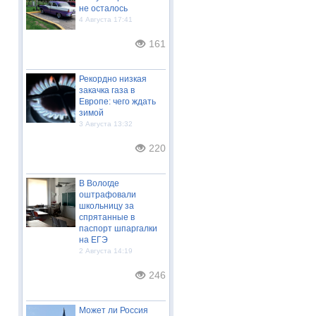
не осталось
4 Августа 17:41
161
Рекордно низкая
закачка газа в
Европе: чего ждать
зимой
3 Августа 13:32
220
В Вологде
оштрафовали
школьницу за
спрятанные в
паспорт шпаргалки
на ЕГЭ
2 Августа 14:19
246
Может ли Россия