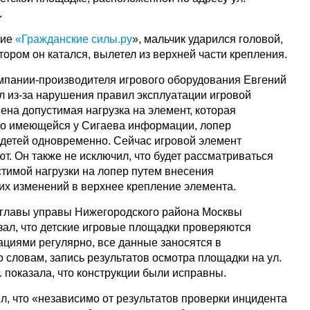
.
ние
«Гражданские силы.ру
», мальчик ударился головой,
котором он катался, вылетел из верхней части крепления.
омпании-производителя игрового оборудования Евгений
л из-за нарушения правил эксплуатации игровой
ена допустимая нагрузка на элемент, которая
. По имеющейся у Сигаева информации, лопер
 детей одновременно. Сейчас игровой элемент
т. Он также не исключил, что будет рассматриваться
стимой нагрузки на лопер путем внесения
их изменений в верхнее крепление элемента.
главы управы Нижегородского района Москвы
ал, что детские игровые площадки проверяются
циями регулярно, все данные заносятся в
 словам, запись результатов осмотра площадки на ул.
. показала, что конструкции были исправны.
, что «независимо от результатов проверки инцидента