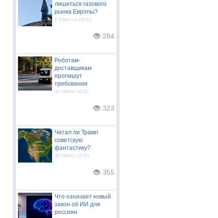
лишиться газового
рынка Европы?
1 Августа 16:23
284
Роботам-
доставщикам
пропишут
требования
31 Июля 18:32
323
Читал ли Трамп
советскую
фантастику?
30 Июля 12:20
355
Что означает новый
закон об ИИ для
россиян