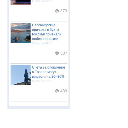
29 Июля 15:27
373
Пассажирские
причалы в бухте
Русская признали
небезопасными
28 Июля 18:43
387
Счета за отопление
в Европе могут
вырасти на 20–30%
27 Июля 21:50
439