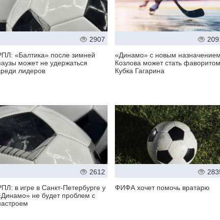
2907
209
РПЛ: «Балтика» после зимней
«Динамо» с новым назначение
паузы может не удержаться
Козлова может стать фаворито
среди лидеров
Кубка Гагарина
2612
283
РПЛ: в игре в Санкт-Петербурге у
ФИФА хочет помочь вратарю
«Динамо» не будет проблем с
настроем