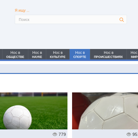
Я ищу ...
Нос в
Нос в
Нос в
Нос в
Нос в
Нос
ОБЩЕСТВЕ
НАУКЕ
КУЛЬТУРЕ
СПОРТЕ
ПРОИСШЕСТВИЯХ
МИР
779
95