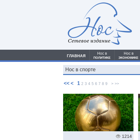
Сетевое издание
Нос в
Нос в
ГЛАВНАЯ
ПОЛИТИКЕ
ЭКОНОМИКЕ
Нос в спорте
<<
<
1
2
3
4
5
6
7
8
9
>
>>
1214