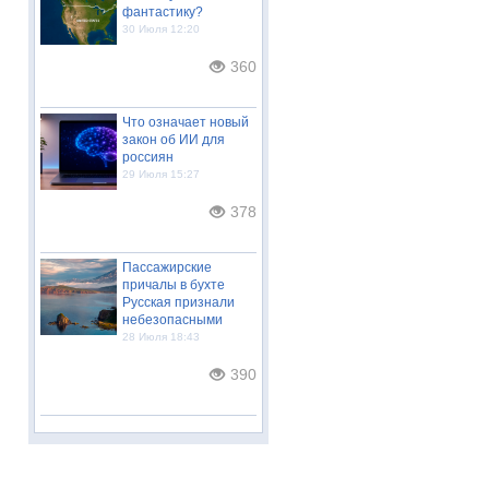
фантастику?
30 Июля 12:20
360
Что означает новый
закон об ИИ для
россиян
29 Июля 15:27
378
Пассажирские
причалы в бухте
Русская признали
небезопасными
28 Июля 18:43
390