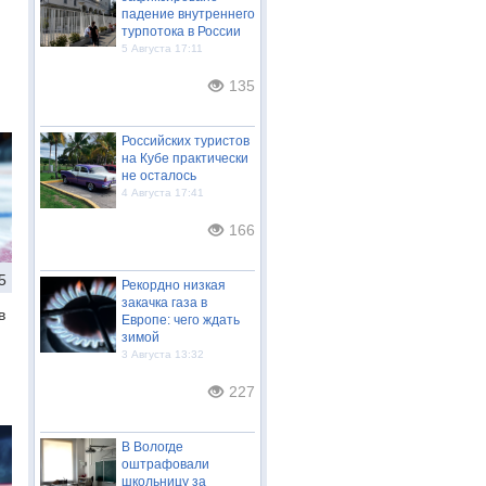
падение внутреннего
турпотока в России
5 Августа 17:11
135
Российских туристов
на Кубе практически
не осталось
4 Августа 17:41
166
5
Рекордно низкая
закачка газа в
в
Европе: чего ждать
зимой
3 Августа 13:32
227
В Вологде
оштрафовали
школьницу за