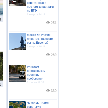
спрятанные в
паспорт шпаргалки
на ЕГЭ
2 Августа 14:19
1
251
м
м
Может ли Россия
лишиться газового
рынка Европы?
1 Августа 16:23
289
Роботам-
доставщикам
пропишут
требования
31 Июля 18:32
5
330
Читал ли Трамп
советскую