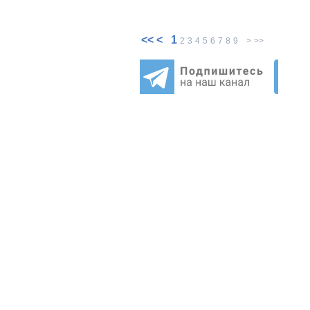
<<
<
1
2
3
4
5
6
7
8
9
>
>>