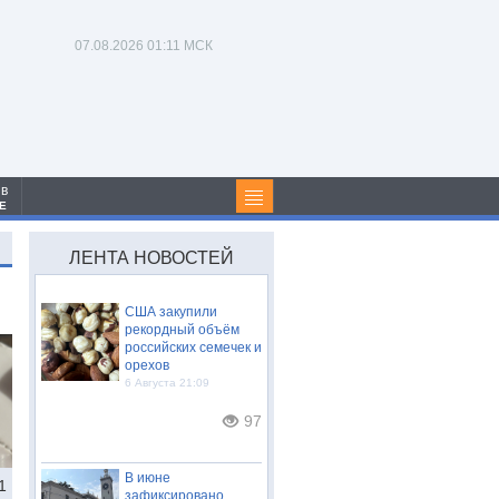
07.08.2026
01:11 МСК
 в
Е
ЛЕНТА НОВОСТЕЙ
США закупили
рекордный объём
российских семечек и
орехов
6 Августа 21:09
97
В июне
1
зафиксировано