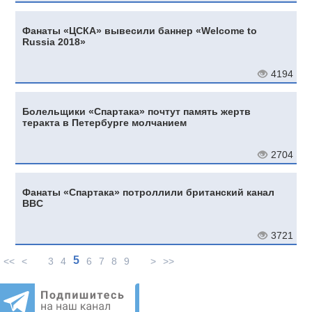
Фанаты «ЦСКА» вывесили баннер «Welcome to
Russia 2018»
4194
Болельщики «Спартака» почтут память жертв
теракта в Петербурге молчанием
2704
Фанаты «Спартака» потроллили британский канал
BBC
3721
5
<<
<
3
4
6
7
8
9
>
>>