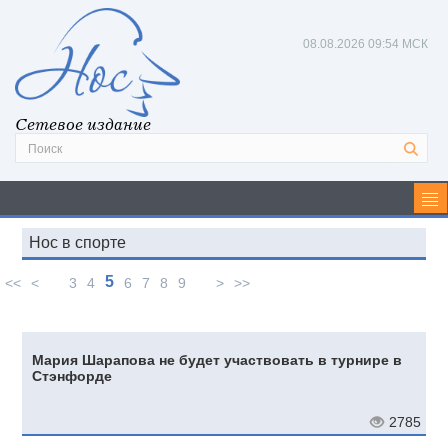
08.08.2026
09:54 МСК
Сетевое издание
Нос в спорте
5
<<
<
3
4
6
7
8
9
>
>>
Мария Шарапова не будет участвовать в турнире в
Стэнфорде
2785