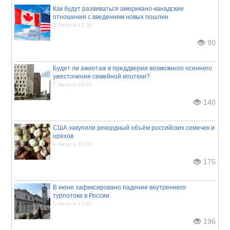
Как будут развиваться американо-канадские
отношения с введением новых пошлин
8 Августа 12:39
90
Будет ли ажиотаж в преддверии возможного осеннего
ужесточения семейной ипотеки?
7 Августа 15:04
140
США закупили рекордный объём российских семечек и
орехов
6 Августа 21:09
175
В июне зафиксировано падение внутреннего
турпотока в России
5 Августа 17:11
196