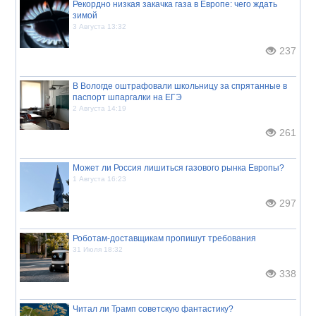
Рекордно низкая закачка газа в Европе: чего ждать
зимой
3 Августа 13:32
237
В Вологде оштрафовали школьницу за спрятанные в
паспорт шпаргалки на ЕГЭ
2 Августа 14:19
261
Может ли Россия лишиться газового рынка Европы?
1 Августа 16:23
297
Роботам-доставщикам пропишут требования
31 Июля 18:32
338
Читал ли Трамп советскую фантастику?