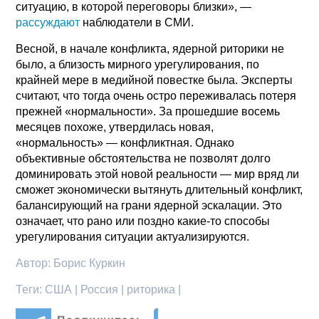
ситуацию, в которой переговоры близки», —
рассуждают
наблюдатели в СМИ.
Весной, в начале конфликта, ядерной риторики не
было, а близость мирного урегулирования, по
крайней мере в медийной повестке была. Эксперты
считают, что тогда очень остро переживалась потеря
прежней «нормальности». За прошедшие восемь
месяцев похоже, утвердилась новая,
«нормальность» — конфликтная. Однако
объективные обстоятельства не позволят долго
доминировать этой новой реальности — мир вряд ли
сможет экономически вытянуть длительный конфликт,
балансирующий на грани ядерной эскалации. Это
означает, что рано или поздно какие-то способы
урегулирования ситуации актуализируются.
Автор:
Борис Куркин
Теги:
США | Россия | риторика |