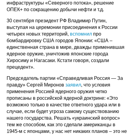
инфраструктуры «Северного потока», решение
ОПЕК+ по сокращению добычи нефти и т.д.
30 сентября президент РФ Владимир Путин,
выступая на церемонии присоединения к России
четырех новых территорий,
вспомнил
про
бомбардировку США городов Японии: «США –
единственная страна в мире, дважды применившая
ядерное оружие, уничтожив японские города
Хиросиму и Нагасаки. Кстати говоря, создали
прецедент».
Председатель партии «Справедливая Россия — За
правду» Сергей Миронов
заявил
, что условия
применения Россией ядерного оружия четко
прописаны в российской ядерной доктрине: «Это
возможно только в качестве ответного удара или в
случае, если будет угроза самому существованию
нашего государства. Решать «украинский вопрос»
тем же способом, как это сделали американцы в
1945-м с японцами, у нас нет никаких планов – это не