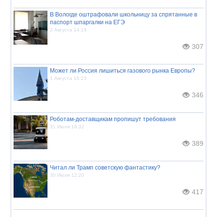
В Вологде оштрафовали школьницу за спрятанные в
паспорт шпаргалки на ЕГЭ
2 Августа 14:19
307
Может ли Россия лишиться газового рынка Европы?
1 Августа 16:23
346
Роботам-доставщикам пропишут требования
31 Июля 18:32
389
Читал ли Трамп советскую фантастику?
30 Июля 12:20
417