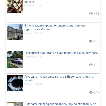
орехов
6 Августа 21:09
131
В июне зафиксировано падение внутреннего
турпотока в России
5 Августа 17:11
155
Российских туристов на Кубе практически не осталось
4 Августа 17:41
186
Рекордно низкая закачка газа в Европе: чего ждать
зимой
3 Августа 13:32
247
В Вологде оштрафовали школьницу за спрятанные в