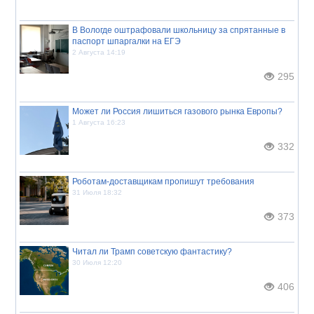
В Вологде оштрафовали школьницу за спрятанные в
паспорт шпаргалки на ЕГЭ
2 Августа 14:19
295
Может ли Россия лишиться газового рынка Европы?
1 Августа 16:23
332
Роботам-доставщикам пропишут требования
31 Июля 18:32
373
Читал ли Трамп советскую фантастику?
30 Июля 12:20
406