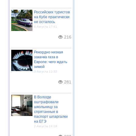
Российских туристов
на Кубе практически
не осталось
4 Августа 17:41
216
Рекордно низкая
закачка газа в
Европе: чего ждать
зимой
3 Августа 13:32
281
В Вологде
оштрафовали
школьницу за
спрятанные в
паспорт шпаргалки
на ЕГЭ
2 Августа 14:19