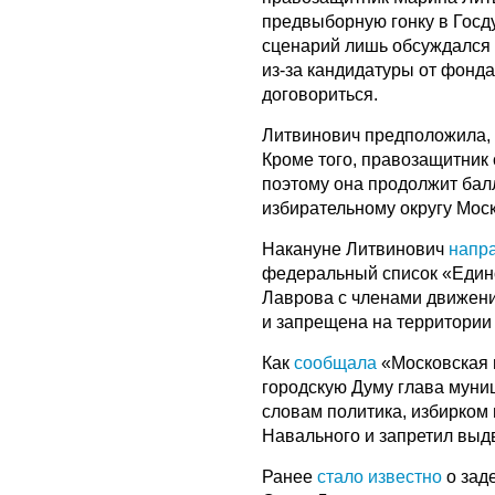
предвыборную гонку в Госду
сценарий лишь обсуждался
из-за кандидатуры от фонд
договориться.
Литвинович предположила, 
Кроме того, правозащитник
поэтому она продолжит бал
избирательному округу Мос
Накануне Литвинович
напр
федеральный список «Едино
Лаврова с членами движени
и запрещена на территории 
Как
сообщала
«Московская г
городскую Думу глава муни
словам политика, избирком 
Навального и запретил выд
Ранее
стало известно
о зад