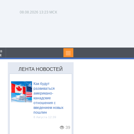
08.08.2026
13:23 МСК
 в
Е
ЛЕНТА НОВОСТЕЙ
Как будут
развиваться
американо-
канадские
отношения с
введением новых
пошлин
8 Августа 12:39
39