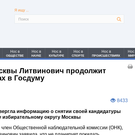
Я ищу ...
Нос в
Нос в
Нос в
Нос в
Нос в
Нос
ОБЩЕСТВЕ
НАУКЕ
КУЛЬТУРЕ
СПОРТЕ
ПРОИСШЕСТВИЯХ
МИР
осквы Литвинович продолжит
ах в Госдуму
8433
вергла информацию о снятии своей кандидатуры
у избирательному округу Москвы
член Общественной наблюдательной комиссии (ОНК),
инович заявила, что не планирует покидать