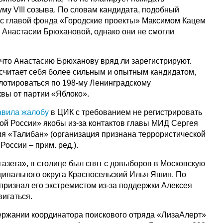
му VIII созыва. По словам кандидата, подобный
 с главой фонда «Городские проекты» Максимом Кацем
а Анастасии Брюхановой, однако они не смогли
что Анастасию Брюханову вряд ли зарегистрируют.
 считает себя более сильным и опытным кандидатом,
лотироваться по 198-му Ленинградскому
квы от партии «Яблоко».
авила жалобу
в ЦИК с требованием не регистрировать
й России» якобы из-за контактов главы МИД Сергея
я «Талибан» (организация признана террористической
России – прим. ред.).
азета», в столице был снят с довыборов в Московскую
ципального округа Красносельский Илья Яшин. По
признал его экстремистом из-за поддержки Алексея
вигаться.
ержании координатора поискового отряда «ЛизаАлерт»