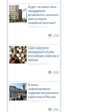
Будет ли ажиотаж в
преддверии
возможного осеннего
ужесточения
семейной ипотеки?
7 Августа 15:04
133
США закупили
рекордный объём
российских семечек и
орехов
6 Августа 21:09
169
В июне
зафиксировано
падение внутреннего
турпотока в России
5 Августа 17:11
191