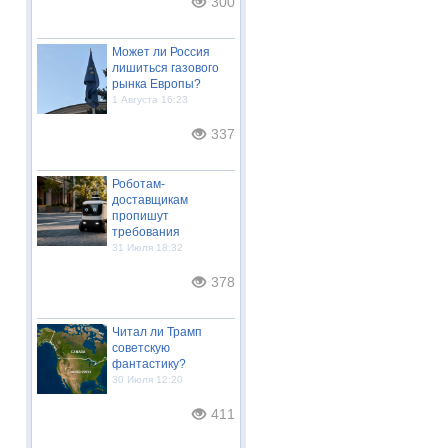
300
Может ли Россия
лишиться газового
рынка Европы?
1 Августа 16:23
337
Роботам-
доставщикам
пропишут
требования
31 Июля 18:32
378
Читал ли Трамп
советскую
фантастику?
30 Июля 12:20
411