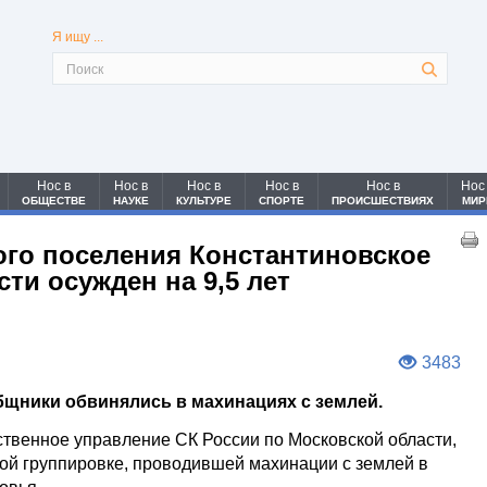
Я ищу ...
Нос в
Нос в
Нос в
Нос в
Нос в
Нос
ОБЩЕСТВЕ
НАУКЕ
КУЛЬТУРЕ
СПОРТЕ
ПРОИСШЕСТВИЯХ
МИР
кого поселения Константиновское
ти осужден на 9,5 лет
3483
бщники обвинялись в махинациях с землей.
ственное управление СК России по Московской области,
ой группировке, проводившей махинации с землей в