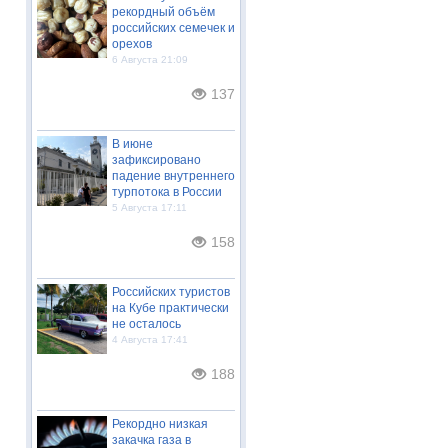
рекордный объём
российских семечек и
орехов
6 Августа 21:09
137
В июне
зафиксировано
падение внутреннего
турпотока в России
5 Августа 17:11
158
Российских туристов
на Кубе практически
не осталось
4 Августа 17:41
188
Рекордно низкая
закачка газа в