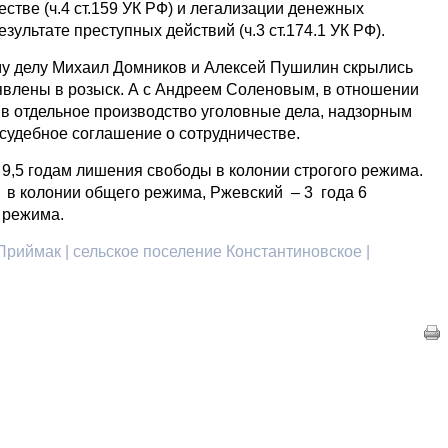
естве (ч.4 ст.159 УК РФ) и легализации денежных
зультате преступных действий (ч.3 ст.174.1 УК РФ).
му делу Михаил Домников и Алексей Пушилин скрылись
ъявлены в розыск. А с Андреем Соленовым, в отношении
 в отдельное производство уголовные дела, надзорным
судебное соглашение о сотрудничестве.
 9,5 годам лишения свободы в колонии строгого режима.
 в колонии общего режима, Ржевский – 3 года 6
 режима.
риймак | сельское поселение Константиновское |