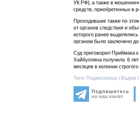
УК РФ), а также в мошеннич
средств, приобретенных в ре
Проходившие также по это
от органов следствия и об
которого ранее выделялись
органом было заключено до
Суд приговорил Приймака к
Хайбуллина получила 6 лет
месяцев в колонии строгого
Теги:
Подмосковье | Вадим П