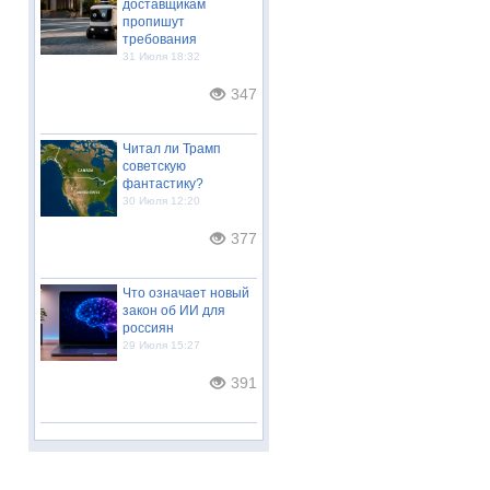
доставщикам
пропишут
требования
31 Июля 18:32
347
Читал ли Трамп
советскую
фантастику?
30 Июля 12:20
377
Что означает новый
закон об ИИ для
россиян
29 Июля 15:27
391