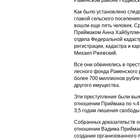
Раменском районе Подмоск
Как было установлено следс
главой сельского поселения
вошли еще пять человек. С
Приймаком Анна Хайбуллин
отдела Федеральной кадас
регистрации, кадастра и ка
Михаил Ржевский.
Все они обвинялись в прес
лесного фонда Раменского 
более 700 миллионов рублей
другого имущества.
Эти преступления были выя
отношении Приймака по ч.4 
3,5 годам лишения свободы
Собранных доказательств о
отношении Вадима Приймака
создании организованного пр