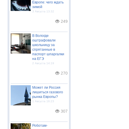
Европе: чего ждать
зимой
3 Августа 13:32
249
В Вологде
оштрафовали
школьницу за
спрятанные в
паспорт шпаргалки
на ЕГЭ
2 Августа 14:19
270
Может ли Россия
лишиться газового
рынка Европы?
1 Августа 16:23
307
Роботам-