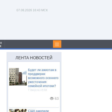
07.08.2026
16:43 МСК
 в
Е
ЛЕНТА НОВОСТЕЙ
Будет ли ажиотаж в
преддверии
возможного осеннего
ужесточения
семейной ипотеки?
7 Августа 15:04
63
США закупили