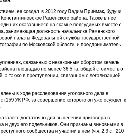
овья.
твием, ее создал в 2012 году Вадим Приймак, будучи
 Константиновское Раменского района. Также в нее
реди них оказавшиеся на скамье подсудимых вместе с
а, занимающая должность начальника Раменского
тровой палаты Федеральной службы государственной
ртографии по Московской области, и предприниматель
туплениях, связанных с незаконным оборотом земель
района площадью не менее 36,5 га, общей стоимостью
, а также в преступлении, связанном с легализацией
влены в ходе расследования уголовного дела в
ст.159 УК РФ, за совершение которого он уже осужден к
.
казалось достаточно для вынесения приговора в
 и двух его подельников. Они признаны виновными в
еступного сообщества и участии в нем (ч.ч. 2,3 ст. 210