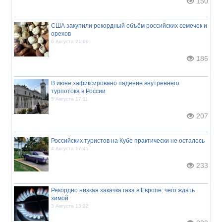
150
США закупили рекордный объём российских семечек и
орехов
6 Августа 21:09
186
В июне зафиксировано падение внутреннего
турпотока в России
5 Августа 17:11
207
Российских туристов на Кубе практически не осталось
4 Августа 17:41
233
Рекордно низкая закачка газа в Европе: чего ждать
зимой
3 Августа 13:32