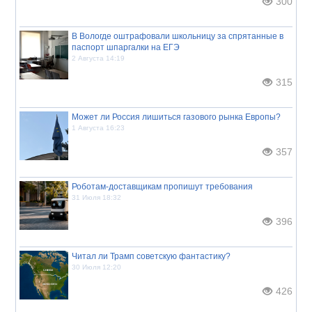
300
В Вологде оштрафовали школьницу за спрятанные в
паспорт шпаргалки на ЕГЭ
2 Августа 14:19
315
Может ли Россия лишиться газового рынка Европы?
1 Августа 16:23
357
Роботам-доставщикам пропишут требования
31 Июля 18:32
396
Читал ли Трамп советскую фантастику?
30 Июля 12:20
426