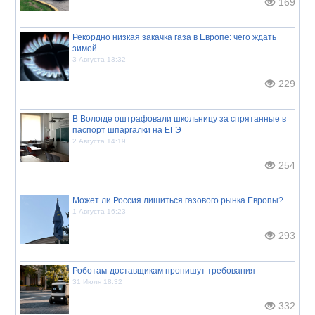
169
Рекордно низкая закачка газа в Европе: чего ждать
зимой
3 Августа 13:32
229
В Вологде оштрафовали школьницу за спрятанные в
паспорт шпаргалки на ЕГЭ
2 Августа 14:19
254
Может ли Россия лишиться газового рынка Европы?
1 Августа 16:23
293
Роботам-доставщикам пропишут требования
31 Июля 18:32
332