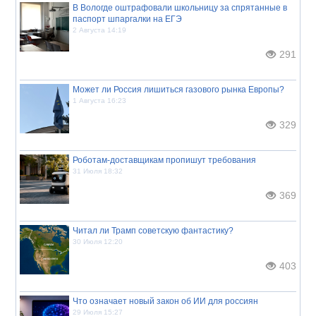
В Вологде оштрафовали школьницу за спрятанные в
паспорт шпаргалки на ЕГЭ
2 Августа 14:19
291
Может ли Россия лишиться газового рынка Европы?
1 Августа 16:23
329
Роботам-доставщикам пропишут требования
31 Июля 18:32
369
Читал ли Трамп советскую фантастику?
30 Июля 12:20
403
Что означает новый закон об ИИ для россиян
29 Июля 15:27