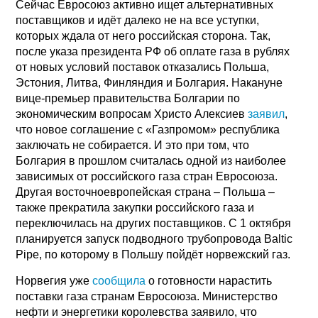
Сейчас Евросоюз активно ищет альтернативных
поставщиков и идёт далеко не на все уступки,
которых ждала от него российская сторона. Так,
после указа президента РФ об оплате газа в рублях
от новых условий поставок отказались Польша,
Эстония, Литва, Финляндия и Болгария. Накануне
вице-премьер правительства Болгарии по
экономическим вопросам Христо Алексиев
заявил
,
что новое соглашение с «Газпромом» республика
заключать не собирается. И это при том, что
Болгария в прошлом считалась одной из наиболее
зависимых от российского газа стран Евросоюза.
Другая восточноевропейская страна – Польша –
также прекратила закупки российского газа и
переключилась на других поставщиков. С 1 октября
планируется запуск подводного трубопровода Baltic
Pipe, по которому в Польшу пойдёт норвежский газ.
Норвегия уже
сообщила
о готовности нарастить
поставки газа странам Евросоюза. Министерство
нефти и энергетики королевства заявило, что