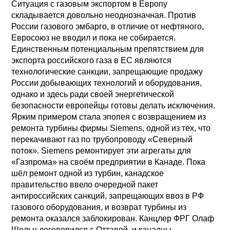
Ситуация с газовым экспортом в Европу
складывается довольно неоднозначная. Против
России газового эмбарго, в отличие от нефтяного,
Евросоюз не вводил и пока не собирается.
Единственным потенциальным препятствием для
экспорта российского газа в ЕС являются
технологические санкции, запрещающие продажу
России добывающих технологий и оборудования,
однако и здесь ради своей энергетической
безопасности европейцы готовы делать исключения.
Ярким примером стала эпопея с возвращением из
ремонта турбины фирмы Siemens, одной из тех, что
перекачивают газ по трубопроводу «Северный
поток». Siemens ремонтирует эти агрегаты для
«Газпрома» на своём предприятии в Канаде. Пока
шёл ремонт одной из турбин, канадское
правительство ввело очередной пакет
антироссийских санкций, запрещающих ввоз в РФ
газового оборудования, и возврат турбины из
ремонта оказался заблокирован. Канцлер ФРГ Олаф
Шольц договорился с Оттавой, и канадцы