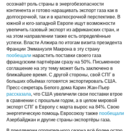
осознаёт роль страны в энергобезопасности
континента и готово наращивать экспорт газа как в
долгосрочной, так и в краткосрочной перспективе. В
южной и юго-западной Европе ищут возможности
увеличить газовый экспорт из африканских стран, и
на этом направлении также есть определённые
успехи. Власти Алжира по итогам визита президента
Франции Эммануэля Макрона в эту страну
пообещали
нарастить поставки своего газа
французским партнёрам сразу на 50%. Письменное
соглашение на эту тему может быть заключено в
ближайшее время. С другой стороны, свой СПГ в
больших объёмах готовятся экспортировать США.
Пресс-секретарь Белого дома Карин Жан-Пьер
рассказала
, что США увеличили свои поставки втрое
в сравнении с прошлым годом, а в целом мировой
экспорт СПГ в Европу с марта вырос на 84%. Свою
энергетическую помощь Евросоюзу также
пообещали
Азербайджан и другие страны-экспортёры газа.
В преддверии отопительного сезона всё более остро