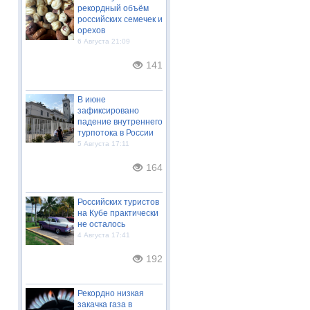
рекордный объём
российских семечек и
орехов
6 Августа 21:09
141
В июне
зафиксировано
падение внутреннего
турпотока в России
5 Августа 17:11
164
Российских туристов
на Кубе практически
не осталось
4 Августа 17:41
192
Рекордно низкая
закачка газа в