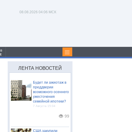
08.08.2026
04:06 МСК
 в
Е
ЛЕНТА НОВОСТЕЙ
Будет ли ажиотаж в
преддверии
возможного осеннего
ужесточения
семейной ипотеки?
7 Августа 15:04
99
США закупили