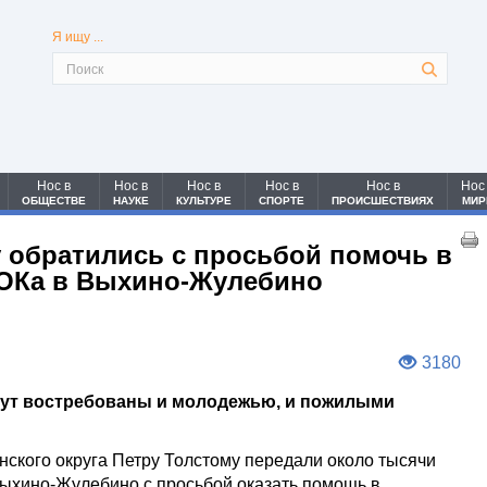
Я ищу ...
Нос в
Нос в
Нос в
Нос в
Нос в
Нос
ОБЩЕСТВЕ
НАУКЕ
КУЛЬТУРЕ
СПОРТЕ
ПРОИСШЕСТВИЯХ
МИР
у обратились с просьбой помочь в
ФОКа в Выхино-Жулебино
3180
ут востребованы и молодежью, и пожилыми
нского округа Петру Толстому передали около тысячи
ыхино-Жулебино с просьбой оказать помощь в