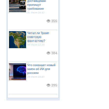
доставщикам
пропишут
требования
31 Июля 18:32
355
Читал ли Трамп
советскую
фантастику?
30 Июля 12:20
384
Что означает новый
закон об ИИ для
россиян
29 Июля 15:27
395