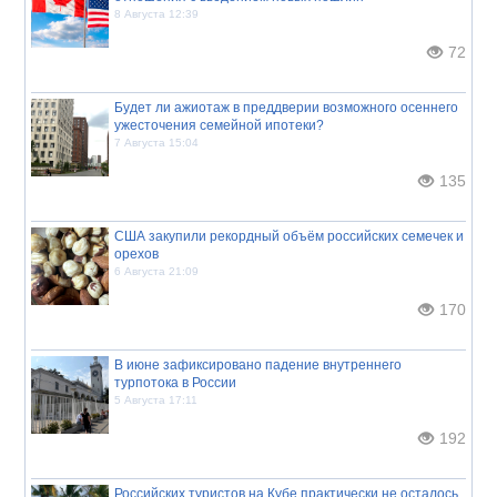
8 Августа 12:39
72
Будет ли ажиотаж в преддверии возможного осеннего
ужесточения семейной ипотеки?
7 Августа 15:04
135
США закупили рекордный объём российских семечек и
орехов
6 Августа 21:09
170
В июне зафиксировано падение внутреннего
турпотока в России
5 Августа 17:11
192
Российских туристов на Кубе практически не осталось