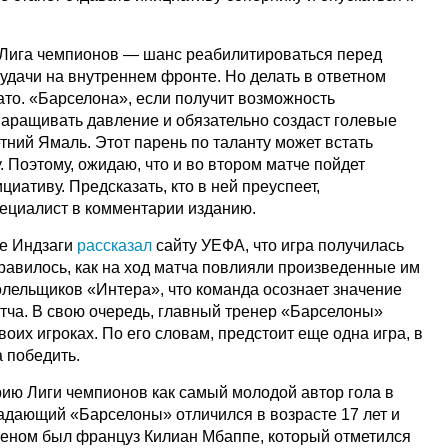
 Лига чемпионов — шанс реабилитироваться перед
удачи на внутреннем фронте. Но делать в ответном
ато. «Барселона», если получит возможность
 наращивать давление и обязательно создаст голевые
етний Ямаль. Этот парень по таланту может встать
. Поэтому, ожидаю, что и во втором матче пойдет
циативу. Предсказать, кто в ней преуспеет,
ециалист в комментарии изданию.
е Индзаги
рассказал
сайту УЕФА, что игра получилась
равилось, как на ход матча повлияли произведенные им
олельщиков «Интера», что команда осознает значение
тча. В свою очередь, главный тренер «Барселоны»
воих игроках. По его словам, предстоит еще одна игра, в
а победить.
ию Лиги чемпионов как самый молодой автор гола в
дающий «Барселоны» отличился в возрасте 17 лет и
еном был француз Килиан Мбаппе, который отметился