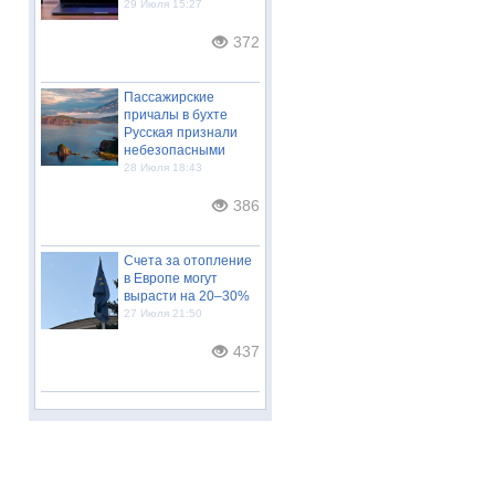
29 Июля 15:27
372
Пассажирские
причалы в бухте
Русская признали
небезопасными
28 Июля 18:43
386
Счета за отопление
в Европе могут
вырасти на 20–30%
27 Июля 21:50
437