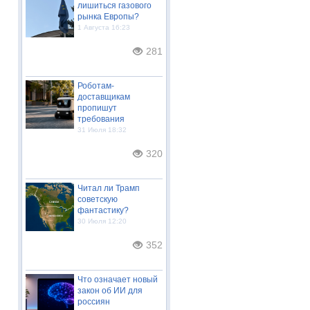
лишиться газового
рынка Европы?
1 Августа 16:23
281
Роботам-
доставщикам
пропишут
требования
31 Июля 18:32
320
Читал ли Трамп
советскую
фантастику?
30 Июля 12:20
352
Что означает новый
закон об ИИ для
россиян