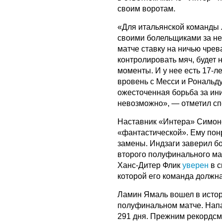
своим воротам.
«Для итальянской команды
своими болельщиками за не
матче ставку на ничью чрев
контролировать мяч, будет
моменты. И у нее есть 17-л
вровень с Месси и Рональду
ожесточенная борьба за ини
невозможно», — отметил сп
Наставник «Интера» Симон
«фантастической». Ему пон
замены. Индзаги заверил б
второго полуфинального ма
Ханс-Дитер Флик
уверен
в с
которой его команда должн
Ламин Ямаль вошел в истор
полуфинальном матче. Напа
291 дня. Прежним рекордсм