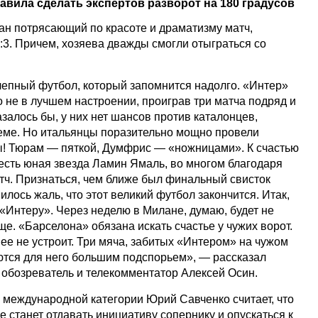
авила сделать экспертов разворот на 180 градусов
ан потрясающий по красоте и драматизму матч,
:3. Причем, хозяева дважды смогли отыграться со
епный футбол, который запомнится надолго. «Интер»
 не в лучшем настроении, проиграв три матча подряд и
азалось бы, у них нет шансов против каталонцев,
еме. Но итальянцы поразительно мощно провели
лы! Тюрам — пяткой, Думфрис — «ножницами». К счастью
 есть юная звезда Ламин Ямаль, во многом благодаря
атч. Признаться, чем ближе был финальный свисток
илось жаль, что этот великий футбол закончится. Итак,
«Интеру». Через неделю в Милане, думаю, будет не
е. «Барселона» обязана искать счастье у чужих ворот.
:2 ее не устроит. Три мяча, забитых «Интером» на чужом
ются для него большим подспорьем», — рассказал
обозреватель и телекомментатор Алексей Осин.
р международной категории Юрий Савченко считает, что
е станет отдавать инициативу сопернику и опускаться к