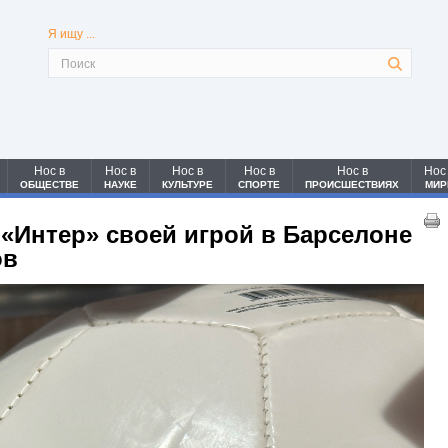
Я ищу ...
Нос в
Нос в
Нос в
Нос в
Нос в
Нос
ОБЩЕСТВЕ
НАУКЕ
КУЛЬТУРЕ
СПОРТЕ
ПРОИСШЕСТВИЯХ
МИР
 «Интер» своей игрой в Барселоне
ов