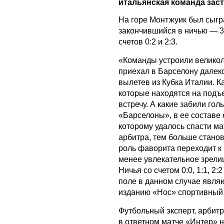
итальянская команда заст
На горе Монтжуик был сыгр
закончившийся в ничью — 3
счетов 0:2 и 2:3.
«Команды устроили великол
приехал в Барселону далеко
вылетев из Кубка Италии. К
которые находятся на подъ
встречу. А какие забили го
«Барселоны», в ее составе
которому удалось спасти м
арбитра, тем больше станов
роль фаворита переходит к 
менее увлекательное зрелищ
Ничья со счетом 0:0, 1:1, 2
поле в данном случае явля
изданию «Нос» спортивный 
Футбольный эксперт, арбит
в ответном матче «Интер» н