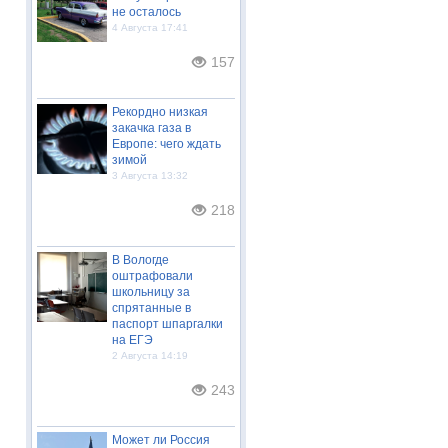
не осталось
4 Августа 17:41
157
Рекордно низкая
закачка газа в
Европе: чего ждать
зимой
3 Августа 13:32
218
В Вологде
оштрафовали
школьницу за
спрятанные в
паспорт шпаргалки
на ЕГЭ
2 Августа 14:19
243
Может ли Россия