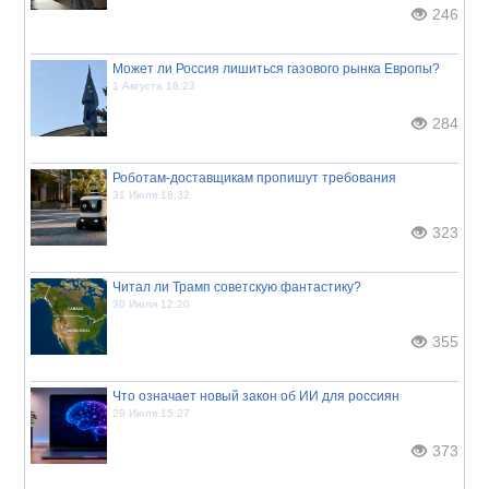
246
Может ли Россия лишиться газового рынка Европы?
1 Августа 16:23
284
Роботам-доставщикам пропишут требования
31 Июля 18:32
323
Читал ли Трамп советскую фантастику?
30 Июля 12:20
355
Что означает новый закон об ИИ для россиян
29 Июля 15:27
373