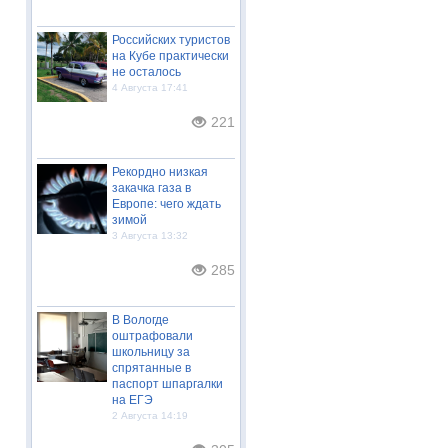
Российских туристов
на Кубе практически
не осталось
4 Августа 17:41
221
Рекордно низкая
закачка газа в
Европе: чего ждать
зимой
3 Августа 13:32
285
В Вологде
оштрафовали
школьницу за
спрятанные в
паспорт шпаргалки
на ЕГЭ
2 Августа 14:19