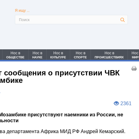
Я ищу ...
Нос в
Нос в
Нос в
Нос в
Нос в
Нос
ОБЩЕСТВЕ
НАУКЕ
КУЛЬТУРЕ
СПОРТЕ
ПРОИСШЕСТВИЯХ
МИР
 сообщения о присутствии ЧВК
амбике
4
2361
 Мозамбике присутствуют наемники из России, не
льности
ава департамента Африка МИД РФ Андрей Кемарский.