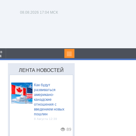
08.08.2026
17:04 МСК
 в
Е
ЛЕНТА НОВОСТЕЙ
Как будут
развиваться
американо-
канадские
отношения с
введением новых
пошлин
8 Августа 12:39
89