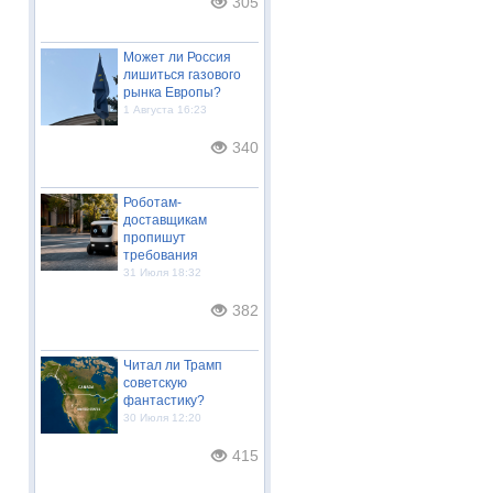
305
Может ли Россия
лишиться газового
рынка Европы?
1 Августа 16:23
340
Роботам-
доставщикам
пропишут
требования
31 Июля 18:32
382
Читал ли Трамп
советскую
фантастику?
30 Июля 12:20
415