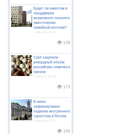
Будет ли ажиотаж в
преддверии
возможного осеннего
ужесточения
семейной ипотеки?
7 Августа 15:04
139
США закупили
рекордный объём
российских семечек и
орехов
6 Августа 21:09
173
В июне
зафиксировано
падение внутреннего
турпотока в России
5 Августа 17:11
196