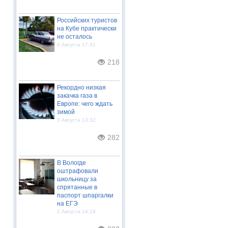
Российских туристов
на Кубе практически
не осталось
4 Августа 17:41
218
Рекордно низкая
закачка газа в
Европе: чего ждать
зимой
3 Августа 13:32
282
В Вологде
оштрафовали
школьницу за
спрятанные в
паспорт шпаргалки
на ЕГЭ
2 Августа 14:19