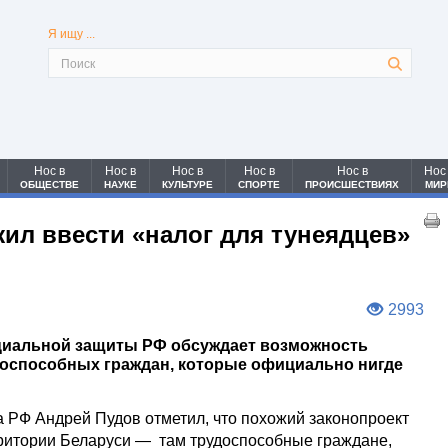
Я ищу ...
Нос в
Нос в
Нос в
Нос в
Нос в
Нос
ОБЩЕСТВЕ
НАУКЕ
КУЛЬТУРЕ
СПОРТЕ
ПРОИСШЕСТВИЯХ
МИР
ил ввести «налог для тунеядцев»
2993
оциальной защиты РФ обсуждает возможность
доспособных граждан, которые официально нигде
а РФ Андрей Пудов отметил, что похожий законопроект
рритории Беларуси — там трудоспособные граждане,