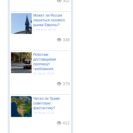
302
Может ли Россия
лишиться газового
рынка Европы?
1 Августа 16:23
338
Роботам-
доставщикам
пропишут
требования
31 Июля 18:32
379
Читал ли Трамп
советскую
фантастику?
30 Июля 12:20
412