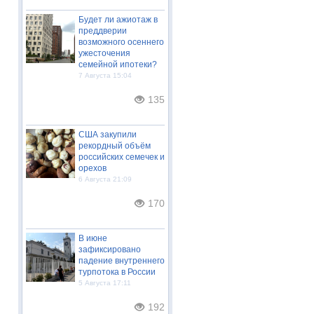
Будет ли ажиотаж в
преддверии
возможного осеннего
ужесточения
семейной ипотеки?
7 Августа 15:04
135
США закупили
рекордный объём
российских семечек и
орехов
6 Августа 21:09
170
В июне
зафиксировано
падение внутреннего
турпотока в России
5 Августа 17:11
192