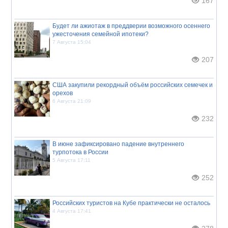
167
Будет ли ажиотаж в преддверии возможного осеннего
ужесточения семейной ипотеки?
7 Августа 15:04
207
США закупили рекордный объём российских семечек и
орехов
6 Августа 21:09
232
В июне зафиксировано падение внутреннего
турпотока в России
5 Августа 17:11
252
Российских туристов на Кубе практически не осталось
4 Августа 17:41