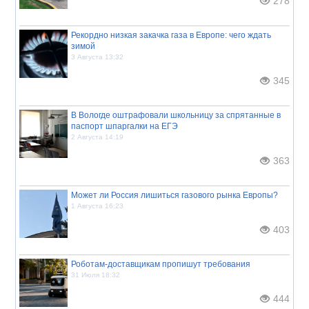
278
Рекордно низкая закачка газа в Европе: чего ждать
зимой
3 Августа 13:32
345
В Вологде оштрафовали школьницу за спрятанные в
паспорт шпаргалки на ЕГЭ
2 Августа 14:19
363
Может ли Россия лишиться газового рынка Европы?
1 Августа 16:23
403
Роботам-доставщикам пропишут требования
31 Июля 18:32
444