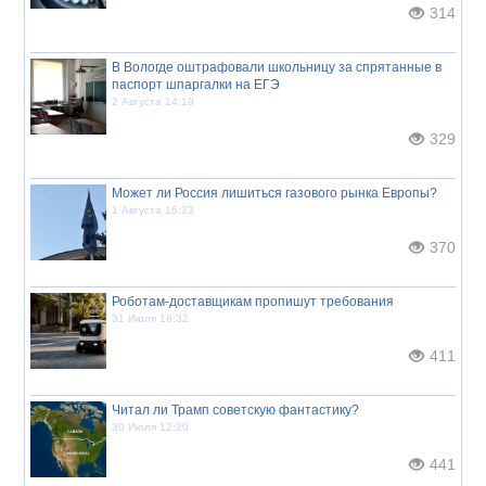
314
В Вологде оштрафовали школьницу за спрятанные в
паспорт шпаргалки на ЕГЭ
2 Августа 14:19
329
Может ли Россия лишиться газового рынка Европы?
1 Августа 16:23
370
Роботам-доставщикам пропишут требования
31 Июля 18:32
411
Читал ли Трамп советскую фантастику?
30 Июля 12:20
441