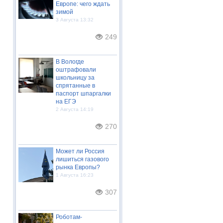
Европе: чего ждать
зимой
3 Августа 13:32
249
В Вологде
оштрафовали
школьницу за
спрятанные в
паспорт шпаргалки
на ЕГЭ
2 Августа 14:19
270
Может ли Россия
лишиться газового
рынка Европы?
1 Августа 16:23
307
Роботам-