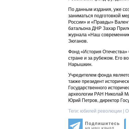
По данным издания, уже со
заниматься подготовкой ме
России» и «Правды» Валент
батальона ДНР Захар Приле
журнала «Наш современник»
Зюганов.
Фонд «История Отечества»
стране и за рубежом. Его в
Нарышкин.
Учредителем фонда являетс
также президент историческ
Государственного историчес
археологии РАН Николай Ма
Юрий Петров, директор Гос
Теги:
юбилей революции | О