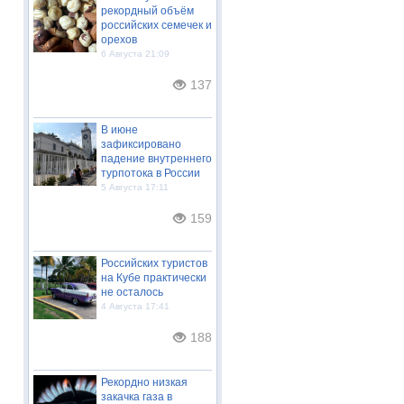
рекордный объём
российских семечек и
орехов
6 Августа 21:09
137
В июне
зафиксировано
падение внутреннего
турпотока в России
5 Августа 17:11
159
Российских туристов
на Кубе практически
не осталось
4 Августа 17:41
188
Рекордно низкая
закачка газа в