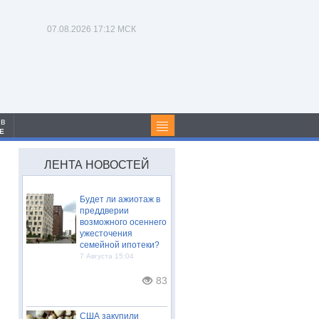
07.08.2026
17:12 МСК
 в
Е
ЛЕНТА НОВОСТЕЙ
Будет ли ажиотаж в
преддверии
возможного осеннего
ужесточения
семейной ипотеки?
7 Августа 15:04
83
США закупили