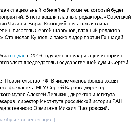
здан специальный юбилейный комитет, который будет
роприятий. В него вошли главные редактора «Советской
ин Чикин и Борис Комоцкий, писатель и глава
пин, писатель Сергей Шаргунов, главный редактор
 Станислав Куняев, а также лидер партии Геннадий
 был
создан
в 2016 году для популяризации истории в
озглавляет председатель Государственной думы Сергей
я Правительство РФ. В числе членов фонда входят
ого факультета МГУ Сергей Карпов, директор
кого музея Алексей Левыкин, директор института
каров, директор Института российской истории РАН
ударственного Эрмитажа Михаил Пиотровский.
ктябрьская революция |