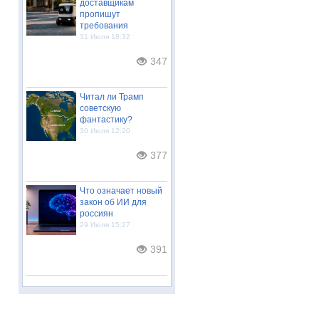
доставщикам
пропишут
требования
31 Июля 18:32
347
Читал ли Трамп
советскую
фантастику?
30 Июля 12:20
377
Что означает новый
закон об ИИ для
россиян
29 Июля 15:27
391