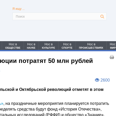
Я ищу ...
Нос в
Нос в
Нос в
Нос в
Нос в
Нос
ОБЩЕСТВЕ
НАУКЕ
КУЛЬТУРЕ
СПОРТЕ
ПРОИСШЕСТВИЯХ
МИР
юции потратят 50 млн рублей
8
2600
ьской и Октябрьской революций отметят в этом
ъ»
, на праздничные мероприятия планируется потратить
ределять средства будут фонд «История Отечества»,
тальных исследований (РФФИ) и общество «Знание».