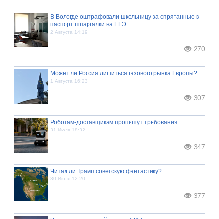
В Вологде оштрафовали школьницу за спрятанные в
паспорт шпаргалки на ЕГЭ
2 Августа 14:19
270
Может ли Россия лишиться газового рынка Европы?
1 Августа 16:23
307
Роботам-доставщикам пропишут требования
31 Июля 18:32
347
Читал ли Трамп советскую фантастику?
30 Июля 12:20
377