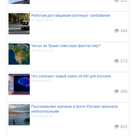
302
Роботам-доставщикам пропишут требования
31 Июля 18:32
344
Читал ли Трамп советскую фантастику?
30 Июля 12:20
373
Что означает новый закон об ИИ для россиян
29 Июля 15:27
388
Пассажирские причалы в бухте Русская признали
небезопасными
28 Июля 18:43
403