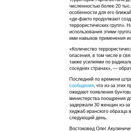
численностью более 20 тыс.
особенности для его ближа
«де-факто продолжают созд
террористических групп». 
использования этими группа
ими навыков применения ис
«Количество террористичес
опасения, в том числе в с
также усилиями по радикал
соседних странах», — обра
Последний по времени штри
сообщения
, что из-за этих
ожидают появления бунтовщи
министерства поощрения до
задержали 30 женщин из-за 
хиджаб иранского образца в
следующий день.
Востоковед Олег Акулинич