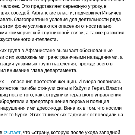
 человек. Это представляет серьезную угрозу, в
йших соседей. Афганские власти, подчеркнул Ильичев,
авать благоприятные условия для деятельности ряда
На этом фоне усиливаются опасения относительно
ми коммерческой спутниковой связи, а также развития
кусственного интеллекта.
ких групп в Афганистане вызывает обоснованные
вязи с их возможными трансграничными нападениями, а
изации уязвимых групп населения, прежде всего в
тил внимание глава департамента.
х — опасения протестов женщин. И вчера появились
 протестов талибы стянули силы в Кабул и Герат. Власти
ц после того, как сотрудники гератского управления
бродетели и предотвращения порока и полиция
нарушения ими дресс-кода. Вина их в том, что носили
место бурки. Этих этнических таджичек освободили на
ев
считает
, что «страну, которую после ухода западной