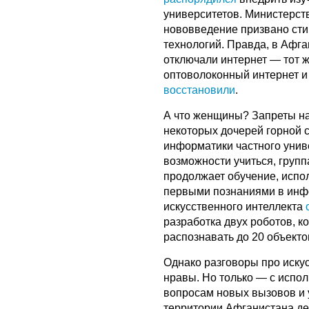
университетов. Министерст
нововведение призвано сти
технологий. Правда, в Афга
отключали интернет — тот 
оптоволоконный интернет и 
восстановили
.
А что женщины? Запреты на 
некоторых дочерей горной 
информатики частного униве
возможности учиться, групп
продолжает обучение, испо
первыми познаниями в инфо
искусственного интеллекта
разработка двух роботов, 
распознавать до 20 объект
Однако разговоры про иску
нравы. Но только — с испо
вопросам новых вызовов и
территории Афганистана де