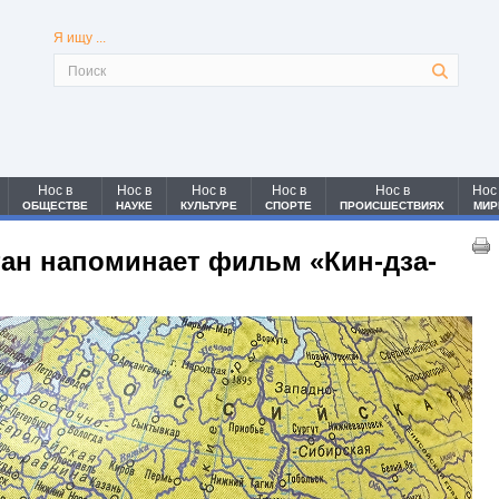
Я ищу ...
Нос в
Нос в
Нос в
Нос в
Нос в
Нос
ОБЩЕСТВЕ
НАУКЕ
КУЛЬТУРЕ
СПОРТЕ
ПРОИСШЕСТВИЯХ
МИР
ан напоминает фильм «Кин-дза-