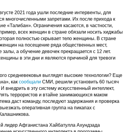
августе 2021 года ушли последние интервенты, для
ся многочисленными запретами. Их после прихода к
ане «Талибан». Ограничения касаются, в частности,
пример, всех женщин в стране обязали носить хиджабы
которая полностью скрывает тело женщины. В стране
я женщин на посещение ряда общественных мест,
 залы, а обучение девочек прекращается с 12 лет.
енщины в эти дни и являются причиной для тревоги
ового средневековья выглядят высокие технологии? Еще
на», как
сообщали
СМИ, решили установить 60 тысяч
 И внедрить в эту систему искусственный интеллект,
елять террористов и втайне занимающихся маком
стема даст команду, последуют задержания и проверка
 выезжать оперативная группа на пикапах с
Калашникова.
ый лидер Афганистана Хайбатулла Ахундзада
чение искусственного интеллекта в программы