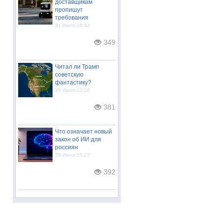
доставщикам
пропишут
требования
31 Июля 18:32
349
Читал ли Трамп
советскую
фантастику?
30 Июля 12:20
381
Что означает новый
закон об ИИ для
россиян
29 Июля 15:27
392