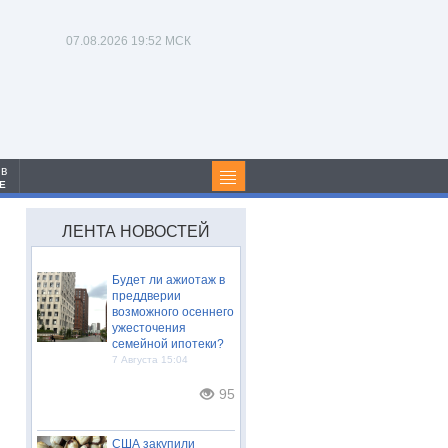
07.08.2026
19:52 МСК
 в
Е
ЛЕНТА НОВОСТЕЙ
Будет ли ажиотаж в
преддверии
возможного осеннего
ужесточения
семейной ипотеки?
7 Августа 15:04
95
США закупили