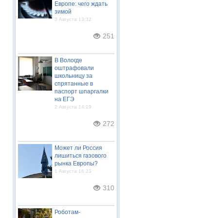
Европе: чего ждать
зимой
3 Августа 13:32
251
В Вологде
оштрафовали
школьницу за
спрятанные в
паспорт шпаргалки
на ЕГЭ
2 Августа 14:19
272
Может ли Россия
лишиться газового
рынка Европы?
1 Августа 16:23
310
Роботам-