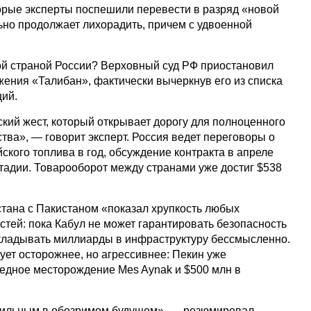
торые эксперты поспешили перевести в разряд «новой
ьно продолжает лихорадить, причем с удвоенной
той страной России? Верховный суд РФ приостановил
жения «Талибан», фактически вычеркнув его из списка
ций.
кий жест, который открывает дорогу для полноценного
тва», — говорит эксперт. Россия ведет переговоры о
йского топлива в год, обсуждение контракта в апреле
тадии. Товарооборот между странами уже достиг $538
тана с Пакистаном «показал хрупкость любых
тей: пока Кабул не может гарантировать безопасность
кладывать миллиарды в инфраструктуру бессмысленно.
ует осторожнее, но агрессивнее: Пекин уже
медное месторождение Mes Aynak и $500 млн в
абильным в обозримом будущем», — резюмировал