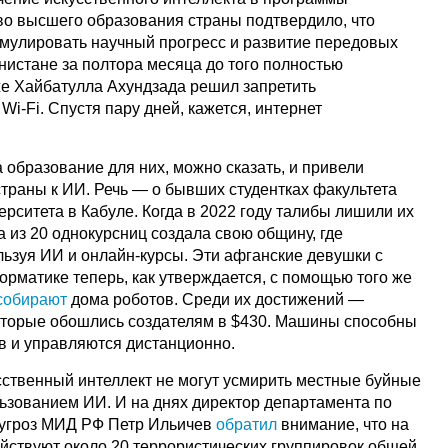
во высшего образования страны подтвердило, что
мулировать научный прогресс и развитие передовых
нистане за полтора месяца до того полностью
же Хайбатулла Ахундзада решил запретить
Wi-Fi. Cпустя пару дней, кажется, интернет
образование для них, можно сказать, и привели
страны к ИИ. Речь — о бывших студентках факультета
рситета в Кабуле. Когда в 2022 году талибы лишили их
а из 20 однокурсниц создала свою общину, где
льзуя ИИ и онлайн-курсы. Эти афганские девушки с
рматике теперь, как утверждается, с помощью того же
собирают
дома роботов. Среди их достижений —
которые обошлись создателям в $430. Машины способны
ов и управляются дистанционно.
сственный интеллект не могут усмирить местные буйные
льзованием ИИ. И на днях директор департамента по
 угроз МИД РФ Петр Ильичев
обратил
внимание, что на
йствуют около 20 террористических группировок общей