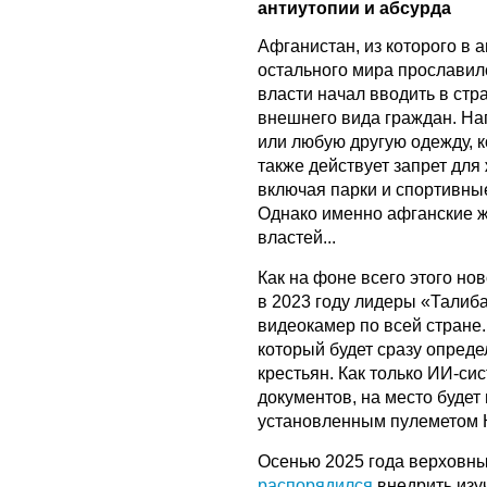
антиутопии и абсурда
Афганистан, из которого в 
остального мира прославил
власти начал вводить в стр
внешнего вида граждан. На
или любую другую одежду, 
также действует запрет дл
включая парки и спортивные
Однако именно афганские ж
властей...
Как на фоне всего этого н
в 2023 году лидеры «Талиба
видеокамер по всей стране.
который будет сразу опред
крестьян. Как только ИИ-си
документов, на место будет
установленным пулеметом 
Осенью 2025 года верховн
распорядился
внедрить изу