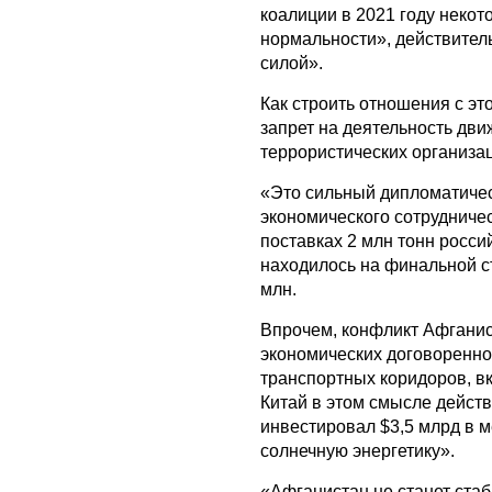
коалиции в 2021 году неко
нормальности», действител
силой».
Как строить отношения с э
запрет на деятельность дви
террористических организа
«Это сильный дипломатичес
экономического сотрудничес
поставках 2 млн тонн росси
находилось на финальной с
млн.
Впрочем, конфликт Афганис
экономических договореннос
транспортных коридоров, в
Китай в этом смысле действ
инвестировал $3,5 млрд в 
солнечную энергетику».
«Афганистан не станет ст