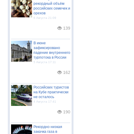
рекордный объём
российских семечек и
орехов
6 Августа 21:09
139
В июне
зафиксировано
падение внутреннего
турпотока в России
5 Августа 17:11
162
Российских туристов
на Кубе практически
не осталось
4 Августа 17:41
190
Рекордно низкая
закачка газа в