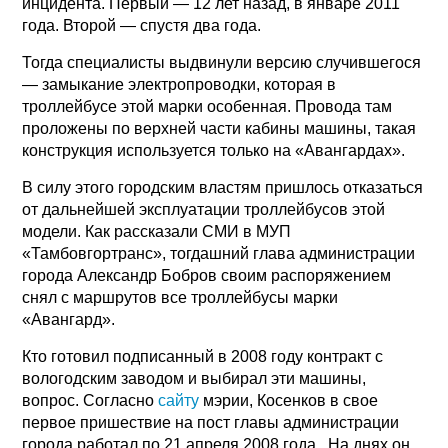
инцидента. Первый — 12 лет назад, в январе 2011
года. Второй — спустя два года.
Тогда специалисты выдвинули версию случившегося
— замыкание электропроводки, которая в
троллейбусе этой марки особенная. Провода там
проложены по верхней части кабины машины, такая
конструкция используется только на «Авангардах».
В силу этого городским властям пришлось отказаться
от дальнейшей эксплуатации троллейбусов этой
модели. Как рассказали СМИ в МУП
«Тамбовгортранс», тогдашний глава администрации
города Александр Бобров своим распоряжением
снял с маршрутов все троллейбусы марки
«Авангард».
Кто готовил подписанный в 2008 году контракт с
вологодским заводом и выбирал эти машины,
вопрос. Согласно
сайту
мэрии, Косенков в свое
первое пришествие на пост главы администрации
города работал по 21 апреля 2008 года . На днях он