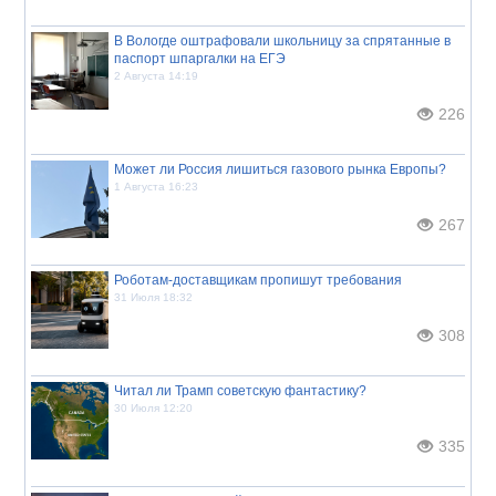
В Вологде оштрафовали школьницу за спрятанные в
паспорт шпаргалки на ЕГЭ
2 Августа 14:19
226
Может ли Россия лишиться газового рынка Европы?
1 Августа 16:23
267
Роботам-доставщикам пропишут требования
31 Июля 18:32
308
Читал ли Трамп советскую фантастику?
30 Июля 12:20
335