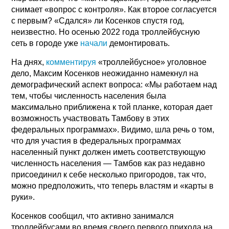
снимает «вопрос с контроля». Как второе согласуется
с первым? «Сдался» ли Косенков спустя год,
неизвестно. Но осенью 2022 года троллейбусную
сеть в городе уже
начали
демонтировать.
На днях,
комментируя
«троллейбусное» уголовное
дело, Максим Косенков неожиданно намекнул на
демографический аспект вопроса: «Мы работаем над
тем, чтобы численность населения была
максимально приближена к той планке, которая дает
возможность участвовать Тамбову в этих
федеральных программах». Видимо, шла речь о том,
что для участия в федеральных программах
населенный пункт должен иметь соответствующую
численность населения — Тамбов как раз недавно
присоединил к себе несколько пригородов, так что,
можно предположить, что теперь властям и «карты в
руки».
Косенков сообщил, что активно занимался
троллейбусами во время своего первого прихода на