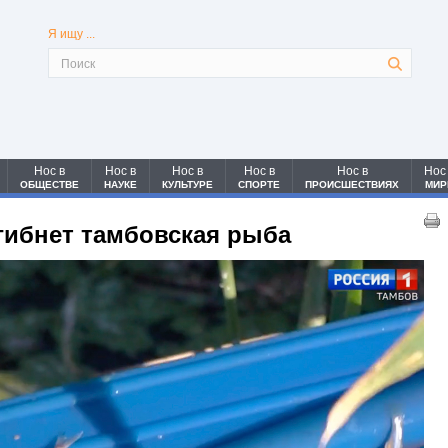
Я ищу ...
Нос в
Нос в
Нос в
Нос в
Нос в
Нос
ОБЩЕСТВЕ
НАУКЕ
КУЛЬТУРЕ
СПОРТЕ
ПРОИСШЕСТВИЯХ
МИР
гибнет тамбовская рыба