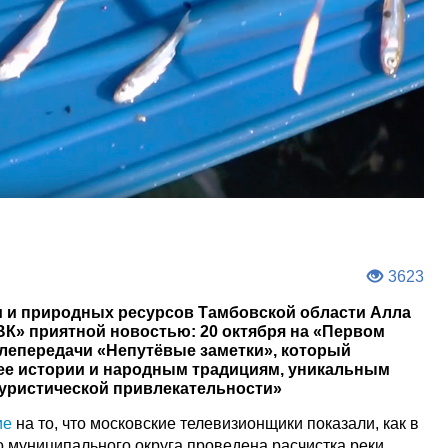
3623
и и природных ресурсов Тамбовской области Алла
ВК» приятной новостью: 20 октября на «Первом
лепередачи «Непутёвые заметки», который
ее истории и народным традициям, уникальным
туристической привлекательности»
ие
на то, что московские телевизионщики показали, как в
о муниципального округа проведена расчистка реки