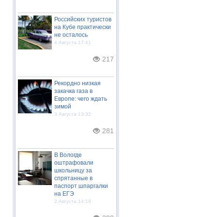
Российских туристов
на Кубе практически
не осталось
4 Августа 17:41
217
Рекордно низкая
закачка газа в
Европе: чего ждать
зимой
3 Августа 13:32
281
В Вологде
оштрафовали
школьницу за
спрятанные в
паспорт шпаргалки
на ЕГЭ
2 Августа 14:19