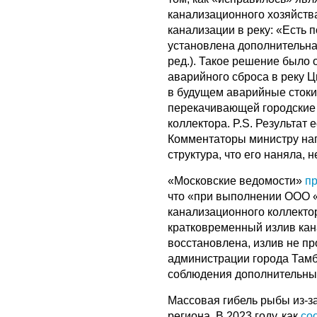
канализационного хозяйст
канализации в реку: «Есть
установлена дополнительна
ред.). Такое решение было
аварийного сброса в реку Ц
в будущем аварийные стоки 
перекачивающей городские 
коллектора. P.S. Результат
Комментаторы министру нап
структура, что его наняла, 
«Московские ведомости»
п
что «при выполнении ООО 
канализационного коллекто
кратковременный излив ка
восстановлена, излив не п
администрации города Там
соблюдения дополнительных
Массовая гибель рыбы из-за
региона. В 2023 году, как
со