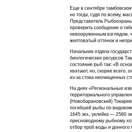
Еще в сентябре тамбовско
но тогда, судя по всему, м
Представитель Рыбоохраны 
проверить сообщение о гиб
невооруженным взглядом, чт
желтоватый оттенок и непр
Начальник отдела государс
биологических ресурсов Т
состояние рыб так: «В осно
хватают, но, скорее всего,
из-за стока неочищенных ст
На днях «Региональные из
территориального управлен
(Новобарановский) Токаревс
погибшей рыбы по видовому 
1645 экз., уклейка — 2560 э
пресноводному рыбному х
отбор проб воды и донного 