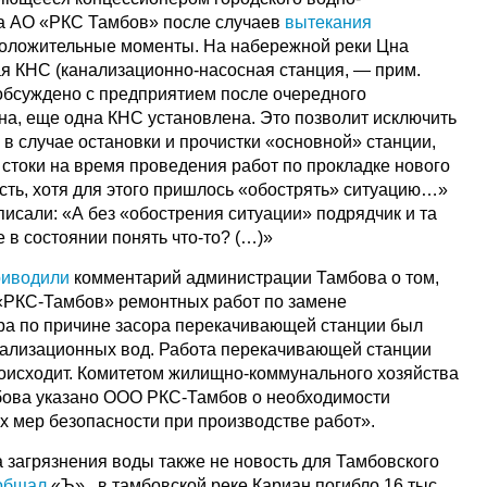
ва АО «РКС Тамбов» после случаев
вытекания
 положительные моменты. На набережной реки Цна
я КНС (канализационно-насосная станция, — прим.
 обсуждено с предприятием после очередного
на, еще одна КНС установлена. Это позволит исключить
в случае остановки и прочистки «основной» станции,
стоки на время проведения работ по прокладке нового
 есть, хотя для этого пришлось «обострять» ситуацию…»
исали: «А без «обострения ситуации» подрядчик и та
не в состоянии понять что-то? (…)»
риводили
комментарий администрации Тамбова о том,
«РКС-Тамбов» ремонтных работ по замене
ра по причине засора перекачивающей станции был
нализационных вод. Работа перекачивающей станции
роисходит. Комитетом жилищно-коммунального хозяйства
бова указано ООО РКС-Тамбов о необходимости
 мер безопасности при производстве работ».
 загрязнения воды также не новость для Тамбовского
общал
«Ъ», в тамбовской реке Кариан погибло 16 тыс.