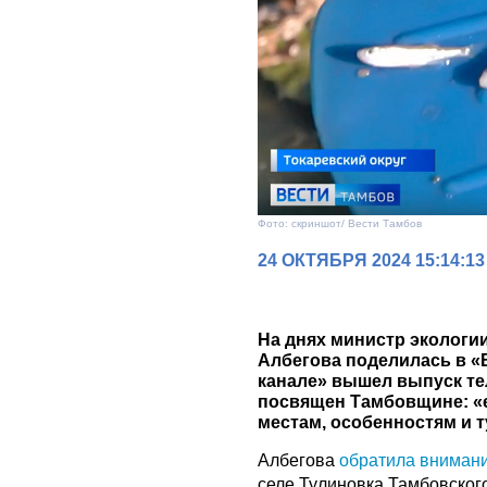
Фото: скриншот/ Вести Тамбов
24 ОКТЯБРЯ 2024 15:14:13
На днях министр экологи
Албегова поделилась в «
канале» вышел выпуск те
посвящен Тамбовщине: «
местам, особенностям и 
Албегова
обратила вниман
селе Тулиновка Тамбовског