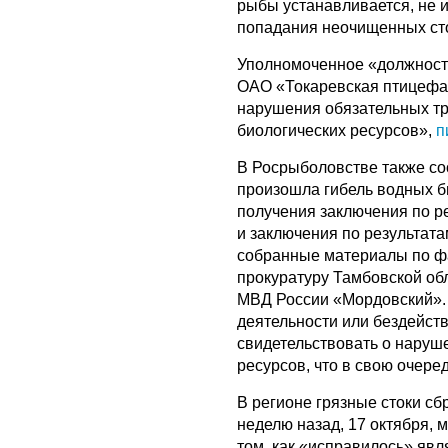
рыбы устанавливается, не и
попадания неочищенных сто
Уполномоченное «должностн
ОАО «Токаревская птицефа
нарушения обязательных тр
биологических ресурсов»,
п
В Росрыболовстве также соо
произошла гибель водных б
получения заключения по р
и заключения по результата
собранные материалы по фа
прокуратуру Тамбовской об
МВД России «Мордовский». 
деятельности или бездейств
свидетельствовать о наруш
ресурсов, что в свою очере
В регионе грязные стоки сб
неделю назад, 17 октября,
том, как «исправилось» яв