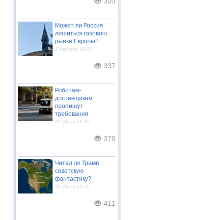
300
Может ли Россия
лишиться газового
рынка Европы?
1 Августа 16:23
337
Роботам-
доставщикам
пропишут
требования
31 Июля 18:32
378
Читал ли Трамп
советскую
фантастику?
30 Июля 12:20
411