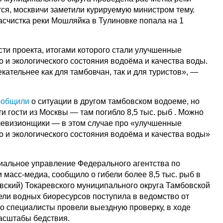
тся, москвичи заметили курируемую министром тему.
асчистка реки Мошляйка в Тулиновке попала на 1
сти проекта, итогами которого стали улучшенные
о и экологического состояния водоёма и качества воды.
екательнее как для тамбовчан, так и для туристов», —
ообщили
о ситуации в другом тамбовском водоеме, но
ти гости из Москвы — там погибло 8,5 тыс. рыб . Можно
елевизионщики — в этом случае про «улучшенные
о и экологического состояния водоёма и качества воды»
иальное управление Федерального агентства по
и масс-медиа, сообщило о гибели более 8,5 тыс. рыб в
вский) Токаревского муниципального округа Тамбовской
ели водных биоресурсов поступила в ведомство от
го специалисты провели выездную проверку, в ходе
масштабы бедствия.