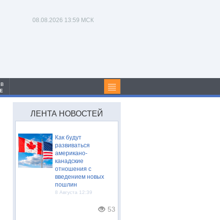
08.08.2026
13:59 МСК
 в
Е
ЛЕНТА НОВОСТЕЙ
Как будут
развиваться
американо-
канадские
отношения с
введением новых
пошлин
8 Августа 12:39
53