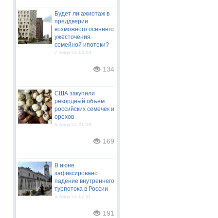
Будет ли ажиотаж в
преддверии
возможного осеннего
ужесточения
семейной ипотеки?
7 Августа 15:04
134
США закупили
рекордный объём
российских семечек и
орехов
6 Августа 21:09
169
В июне
зафиксировано
падение внутреннего
турпотока в России
5 Августа 17:11
191