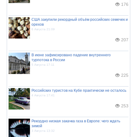
176
США закупили рекордный объём российских семечек и
орехов
6 Августа 21:09
207
В июне зафиксировано падение внутреннего
турпотока в России
5 Августа 17:11
225
Российских туристов на Кубе практически не осталось
4 Августа 17:41
253
Рекордно низкая закачка газа в Европе: чего ждать
зимой
3 Августа 13:32