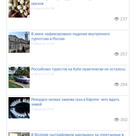
орехов
6 Августа 21:09
237
В июне зафиксировано падение внутреннего
турпотока в России
5 Августа 17:11
257
Российских туристов на Кубе практически не осталось
4 Августа 17:41
284
Рекордно низкая закачка газа в Европе: чего ждать
зимой
3 Августа 13:32
350
В Вологде оштрафовали школьницу за спрятанные в