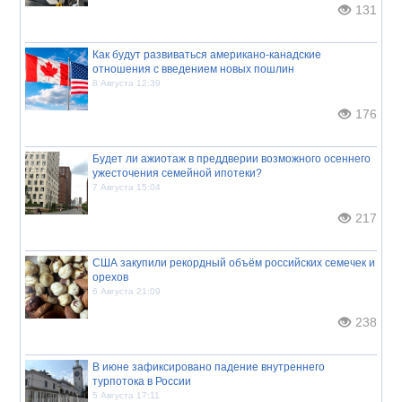
131
Как будут развиваться американо-канадские
отношения с введением новых пошлин
8 Августа 12:39
176
Будет ли ажиотаж в преддверии возможного осеннего
ужесточения семейной ипотеки?
7 Августа 15:04
217
США закупили рекордный объём российских семечек и
орехов
6 Августа 21:09
238
В июне зафиксировано падение внутреннего
турпотока в России
5 Августа 17:11