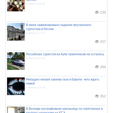
6 Августа 21:09
239
В июне зафиксировано падение внутреннего
турпотока в России
5 Августа 17:11
257
Российских туристов на Кубе практически не осталось
4 Августа 17:41
284
Рекордно низкая закачка газа в Европе: чего ждать
зимой
3 Августа 13:32
352
В Вологде оштрафовали школьницу за спрятанные в
паспорт шпаргалки на ЕГЭ