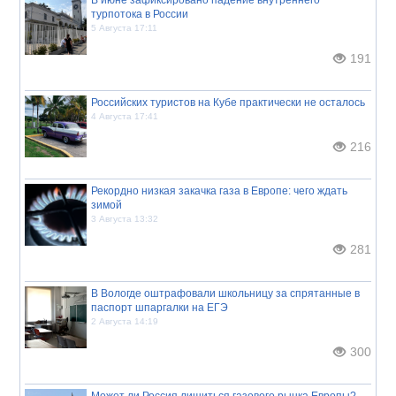
турпотока в России
5 Августа 17:11
191
Российских туристов на Кубе практически не осталось
4 Августа 17:41
216
Рекордно низкая закачка газа в Европе: чего ждать
зимой
3 Августа 13:32
281
В Вологде оштрафовали школьницу за спрятанные в
паспорт шпаргалки на ЕГЭ
2 Августа 14:19
300
Может ли Россия лишиться газового рынка Европы?