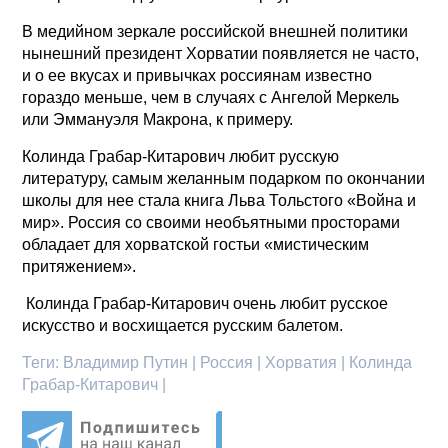
В медийном зеркале российской внешней политики
нынешний президент Хорватии появляется не часто,
и о ее вкусах и привычках россиянам известно
гораздо меньше, чем в случаях с Ангелой Меркель
или Эммануэля Макрона, к примеру.
Колинда Грабар-Китарович любит русскую
литературу, самым желанным подарком по окончании
школы для нее стала книга Льва Тольстого «Война и
мир». Россия со своими необъятными просторами
обладает для хорватской гостьи «мистическим
притяжением».
Колинда Грабар-Китарович очень любит русское
искусство и восхищается русским балетом.
Теги:
Владимир Путин | Россия | Хорватия | Колинда
Грабар-Китарович |