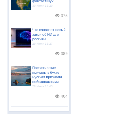
фантастику?
30 Июля 12:20
375
Что означает новый
закон об ИИ для
россиян
29 Июля 15:27
389
Пассажирские
причалы в бухте
Русская признали
небезопасными
28 Июля 18:43
404