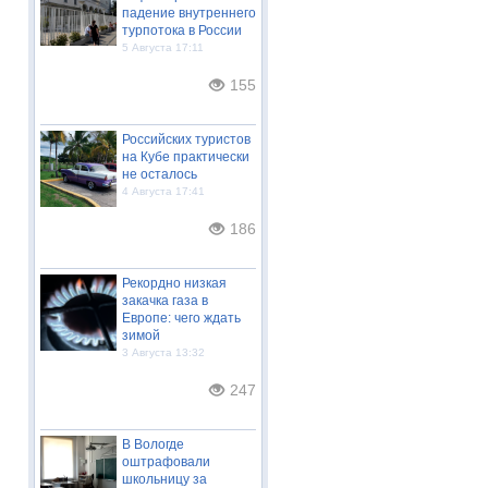
падение внутреннего
турпотока в России
5 Августа 17:11
155
Российских туристов
на Кубе практически
не осталось
4 Августа 17:41
186
Рекордно низкая
закачка газа в
Европе: чего ждать
зимой
3 Августа 13:32
247
В Вологде
оштрафовали
школьницу за