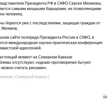
редставителя Президента РФ в СКФО Сергея Меликова,
вляются самыми мощными барьерами, не позволяющими
на человека.
ы борются уже с последствиями, защищая граждан от
. Меликов.
ьном сайте полпреда Президента России в СКФО, в
оится международная научно-практическая конференция
ремистской идеологией.
 настоящий момент на Северном Кавказе
лемы отсутствуют, «однако противоречия бытуют
е можно считать рисками».
ремизм | Северный Кавказ |