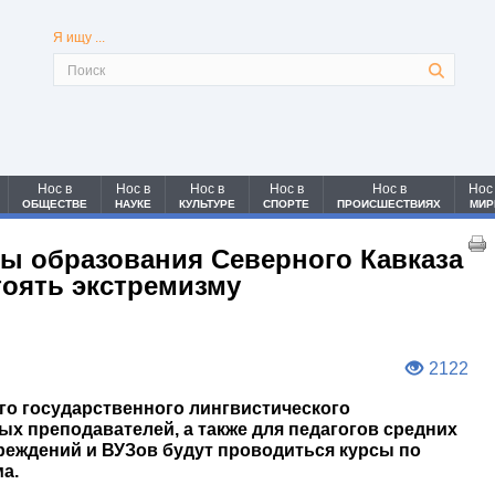
Я ищу ...
Нос в
Нос в
Нос в
Нос в
Нос в
Нос
ОБЩЕСТВЕ
НАУКЕ
КУЛЬТУРЕ
СПОРТЕ
ПРОИСШЕСТВИЯХ
МИР
ы образования Северного Кавказа
тоять экстремизму
2122
ого государственного лингвистического
ых преподавателей, а также для педагогов средних
еждений и ВУЗов будут проводиться курсы по
а.