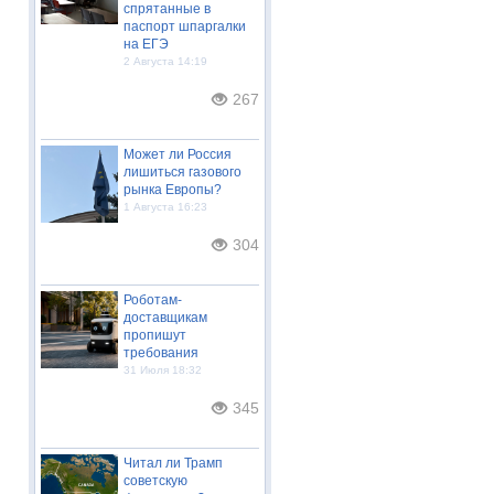
спрятанные в
паспорт шпаргалки
на ЕГЭ
2 Августа 14:19
267
Может ли Россия
лишиться газового
рынка Европы?
1 Августа 16:23
304
Роботам-
доставщикам
пропишут
требования
31 Июля 18:32
345
Читал ли Трамп
советскую