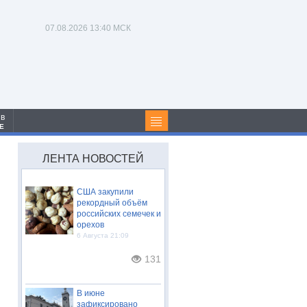
07.08.2026
13:40 МСК
 в
Е
ЛЕНТА НОВОСТЕЙ
США закупили
рекордный объём
российских семечек и
орехов
6 Августа 21:09
131
В июне
зафиксировано