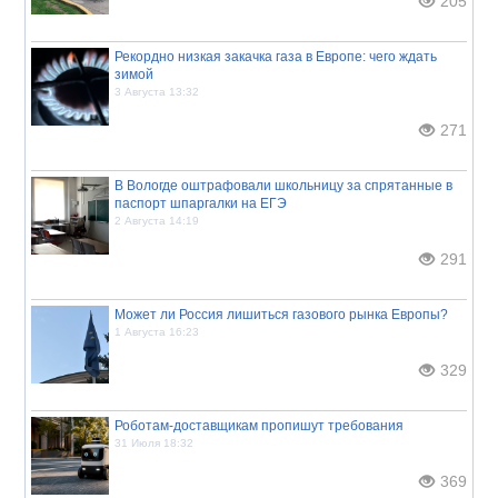
205
Рекордно низкая закачка газа в Европе: чего ждать
зимой
3 Августа 13:32
271
В Вологде оштрафовали школьницу за спрятанные в
паспорт шпаргалки на ЕГЭ
2 Августа 14:19
291
Может ли Россия лишиться газового рынка Европы?
1 Августа 16:23
329
Роботам-доставщикам пропишут требования
31 Июля 18:32
369