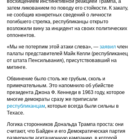
восхищением инстинктивной реакцией Трампа, а
затем ликованием по поводу его стойкости. К закату,
не сообщив конкретных сведений о личности
погибшего стрелка, республиканцы открыто
возложили вину за инцидент на своих политических
оппонентов.
«Мы не потерпим этой атаки слева», —
заявил
член
палаты представителей Майк Келли (республиканец
от штата Пенсильвания), присутствовавший на
митинге.
Обвинение было столь же грубым, сколь и
примечательным. Это напомнило об убийстве
президента Джона Ф. Кеннеди в 1963 году, которое
многие демократы сразу же приписали
республиканцам
, которые всегда были сильны в
Техасе.
Логика сторонников Дональда Трампа проста: они
считают, что Байден и его Демократическая партия
развернули агитационную кампанию, в которой