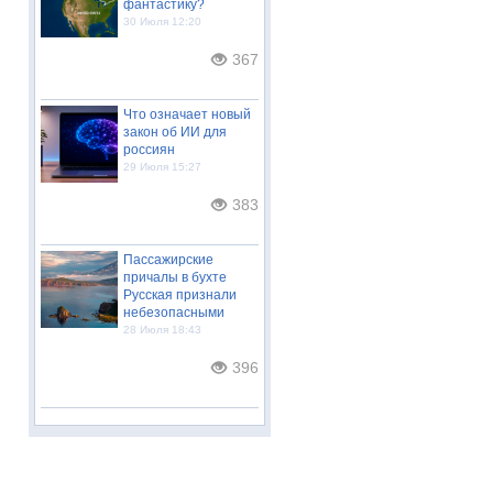
фантастику?
30 Июля 12:20
367
Что означает новый
закон об ИИ для
россиян
29 Июля 15:27
383
Пассажирские
причалы в бухте
Русская признали
небезопасными
28 Июля 18:43
396