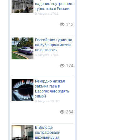
падение внутреннего
турпотока в России
5 Августа 17:11
143
Российских туристов
на Кубе практически
не осталось
4 Августа 17:41
174
Рекордно низкая
закачка газа в
Европе: чего ждать
зимой
3 Августа 13:32
234
В Вологде
оштрафовали
школьницу за