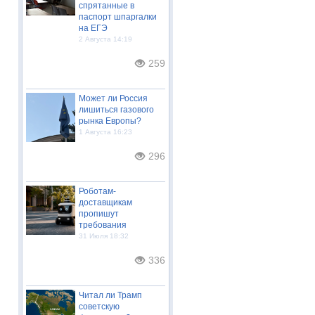
спрятанные в
паспорт шпаргалки
на ЕГЭ
2 Августа 14:19
259
Может ли Россия
лишиться газового
рынка Европы?
1 Августа 16:23
296
Роботам-
доставщикам
пропишут
требования
31 Июля 18:32
336
Читал ли Трамп
советскую