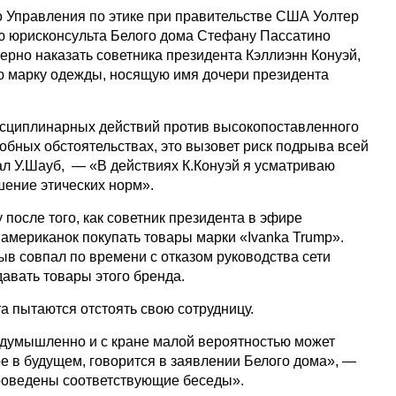
 Управления по этике при правительстве США Уолтер
ю юрисконсульта Белого дома Стефану Пассатино
ерно наказать советника президента Кэллиэнн Конуэй,
 марку одежды, носящую имя дочери президента
исциплинарных действий против высокопоставленного
обных обстоятельствах, это вызовет риск подрыва всей
ал У.Шауб, — «В действиях К.Конуэй я усматриваю
шение этических норм».
 после того, как советник президента в эфире
 американок покупать товары марки «Ivanka Trump».
ыв совпал по времени с отказом руководства сети
авать товары этого бренда.
а пытаются отстоять свою сотрудницу.
думышленно и с кране малой вероятностью может
е в будущем, говорится в заявлении Белого дома», —
проведены соответствующие беседы».