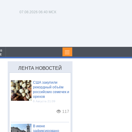
07.08.2026
06:40 МСК
 в
Е
ЛЕНТА НОВОСТЕЙ
США закупили
рекордный объём
российских семечек и
орехов
6 Августа 21:09
117
В июне
зафиксировано