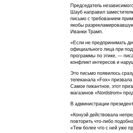
Председатель независимого
Шауб направил заместител
письмо с требованием прим
якобы разрекламировавшую
Иванки Трамп.
«Если не предпринимать д
официального лица при под
программы по этике, — пис
конфликт интересов и нару
Это письмо появилось сразу
телеканала «Fox» призвала
Самое пикантное, этот приз
магазинов «Nordstrom» прод
В администрации президент
«Конуэй действовала непре
повторить что-либо подобно
«Тем более что с ней уже 