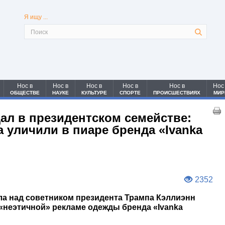
Я ищу ...
Нос в
Нос в
Нос в
Нос в
Нос в
Нос
ОБЩЕСТВЕ
НАУКЕ
КУЛЬТУРЕ
СПОРТЕ
ПРОИСШЕСТВИЯХ
МИР
ал в президентском семействе:
 уличили в пиаре бренда «Ivanka
2352
ла над советником президента Трампа Кэллиэнн
 «неэтичной» рекламе одежды бренда «Ivanka