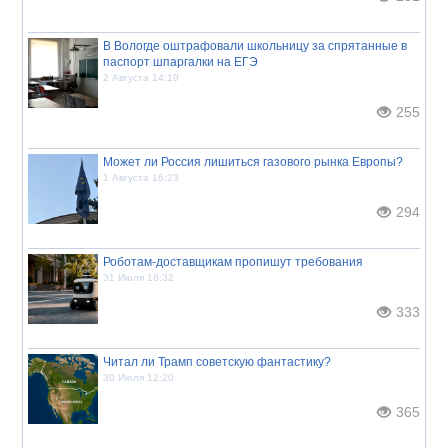
В Вологде оштрафовали школьницу за спрятанные в
паспорт шпаргалки на ЕГЭ
2 Августа 14:19
255
Может ли Россия лишиться газового рынка Европы?
1 Августа 16:23
294
Роботам-доставщикам пропишут требования
31 Июля 18:32
333
Читал ли Трамп советскую фантастику?
30 Июля 12:20
365