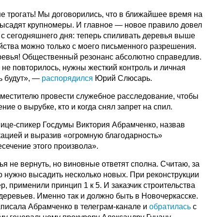
 не трогать! Мы договорились, что в ближайшее время на
ысадят крупномеры. И главное — новое правило довел
т с сегодняшнего дня: теперь спиливать деревья выше
ойства можно только с моего письменного разрешения.
еревья! Общественный резонанс абсолютно справедлив.
 не повторилось, нужны жесткий контроль и личная
ь будут», —
распорядился
Юрий Слюсарь.
аместителю провести служебное расследование, чтобы
ние о вырубке, кто и когда снял запрет на спил.
ице-спикер Госдумы Виктория Абрамченко, назвав
ацией и выразив «огромную благодарность»
есечение этого произвола».
я не вернуть, но виновные ответят сполна. Считаю, за
 нужно высадить несколько новых. При реконструкции
, применили принцип 1 к 5. И заказчик строительства
деревьев. Именно так и должно быть в Новочеркасске.
написала Абрамченко в телеграм-канале и
обратилась
с