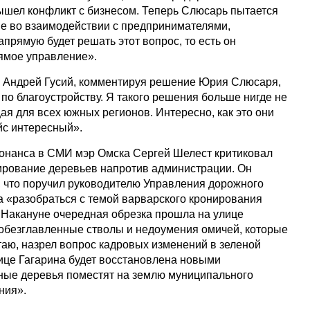
Вышел конфликт с бизнесом. Теперь Слюсарь пытается
ие во взаимодействии с предпринимателями,
апрямую будет решать этот вопрос, то есть он
рямое управление».
ь Андрей Гусий, комментируя решение Юрия Слюсаря,
 по благоустройству. Я такого решения больше нигде не
ая для всех южных регионов. Интересно, как это они
йс интересный».
зонанса в СМИ мэр Омска Сергей Шелест критиковал
ирование деревьев напротив администрации. Он
, что поручил руководителю Управления дорожного
а «разобраться с темой варварского кронирования
. Накануне очередная обрезка прошла на улице
й обезглавленные стволы и недоумения омичей, которые
таю, назрел вопрос кадровых изменений в зеленой
лице Гагарина будет восстановлена новыми
ные деревья поместят на землю муниципального
ния».