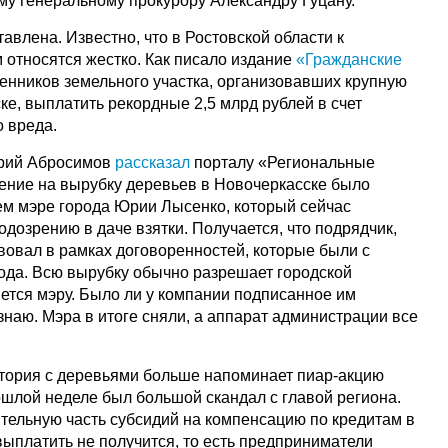
му генеральному прокурору Александру Гуцану.
тавлена. Известно, что в Ростовской области к
 относятся жестко. Как писало издание
«Гражданские
твенников земельного участка, организовавших крупную
ке, выплатить рекордные 2,5 млрд рублей в счет
о вреда.
трий Абросимов
рассказал
порталу «Региональные
ение на вырубку деревьев в Новочеркасске было
м мэре города Юрии Лысенко, который сейчас
одозрению в даче взятки. Получается, что подрядчик,
вовал в рамках договоренностей, которые были с
да. Всю вырубку обычно разрешает городской
ется мэру. Было ли у компании подписанное им
знаю. Мэра в итоге сняли, а аппарат администрации все
история с деревьями больше напоминает пиар-акцию
ошлой неделе был большой скандал с главой региона.
ительную часть субсидий на компенсацию по кредитам в
выплатить не получится, то есть предприниматели