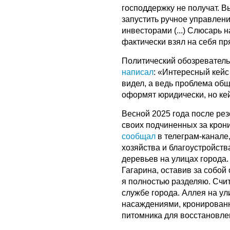
господдержку не получат. 
запустить ручное управлен
инвесторами (...) Слюсарь н
фактически взял на себя п
Политический обозревател
написал
: «Интересный кейс
видел, а ведь проблема общ
оформят юридически, но ке
Весной 2025 года после ре
своих подчиненных за крон
сообщал
в телеграм-канале
хозяйства и благоустройств
деревьев на улицах города
Гагарина, оставив за собо
я полностью разделяю. Счи
службе города. Аллея на у
насаждениями, кронирован
питомника для восстановле