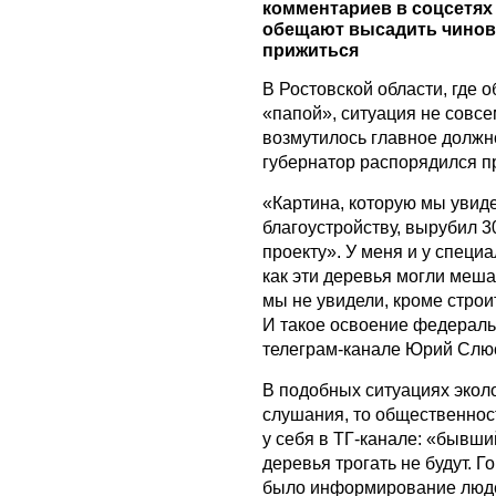
комментариев в соцсетях 
обещают высадить чиновн
прижиться
В Ростовской области, где 
«папой», ситуация не совс
возмутилось главное должн
губернатор распорядился п
«Картина, которую мы увид
благоустройству, вырубил 
проекту». У меня и у специ
как эти деревья могли меша
мы не увидели, кроме строи
И такое освоение федераль
телеграм-канале Юрий Слю
В подобных ситуациях эколо
слушания, то общественност
у себя в ТГ-канале: «бывши
деревья трогать не будут. Г
было информирование люд