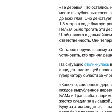
«Те деревья, что остались,
месте вырубленных сосен в
до всех глав. Оно действуе
1,8 метра в ходе благоустр
Нельзя было трогать эти д
Чтобы такого в дальнейшем
ответственность. Они тепер
Он также поручил своему з
установить, кто принял реше
На ситуацию
откликнулась
в
инцидент настоящей провок
губернатору области за «пр
«Конечно, спиленные деревь
каждое вырубленное дерево
БАМа и Транссиба, например
жестко следил за высадкой 
Буду за этим следить», — 