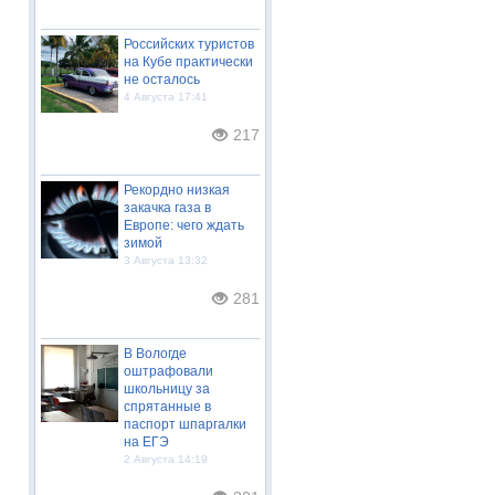
Российских туристов
на Кубе практически
не осталось
4 Августа 17:41
217
Рекордно низкая
закачка газа в
Европе: чего ждать
зимой
3 Августа 13:32
281
В Вологде
оштрафовали
школьницу за
спрятанные в
паспорт шпаргалки
на ЕГЭ
2 Августа 14:19