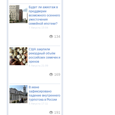
Будет ли ажиотаж в
преддверии
возможного осеннего
ужесточения
семейной ипотеки?
7 Августа 15:04
134
США закупили
рекордный объём
российских семечек и
орехов
6 Августа 21:09
169
В июне
зафиксировано
падение внутреннего
турпотока в России
5 Августа 17:11
191