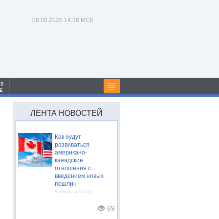
08.08.2026
14:38 МСК
 в
Е
ЛЕНТА НОВОСТЕЙ
Как будут
развиваться
американо-
канадские
отношения с
введением новых
пошлин
8 Августа 12:39
69