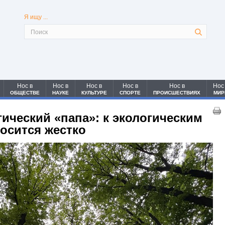
Я ищу ...
Нос в
Нос в
Нос в
Нос в
Нос в
Нос
ОБЩЕСТВЕ
НАУКЕ
КУЛЬТУРЕ
СПОРТЕ
ПРОИСШЕСТВИЯХ
МИР
гический «папа»: к экологическим
осится жестко