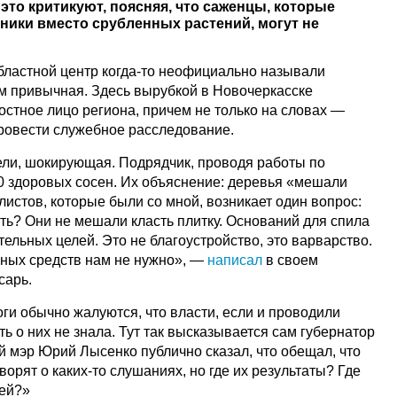
это критикуют, поясняя, что саженцы, которые
ики вместо срубленных растений, могут не
областной центр когда-то неофициально называли
ем привычная. Здесь вырубкой в Новочеркасске
остное лицо региона, причем не только на словах —
ровести служебное расследование.
ели, шокирующая. Подрядчик, проводя работы по
30 здоровых сосен. Их объяснение: деревья «мешали
алистов, которые были со мной, возникает один вопрос:
ть? Они не мешали класть плитку. Оснований для спила
тельных целей. Это не благоустройство, это варварство.
ных средств нам не нужно», —
написал
в своем
сарь.
ги обычно жалуются, что власти, если и проводили
ь о них не знала. Тут так высказывается сам губернатор
й мэр Юрий Лысенко публично сказал, что обещал, что
оворят о каких-то слушаниях, но где их результаты? Где
ей?»