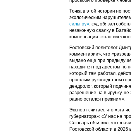
просьбой о проверке к ново
Точка в этой истории не пос
экологическим нарушителям
силы.ру»
, суд обязал собс
незаконную свалку в Батайс
компенсации экологическог
Ростовский политолог Дми
комментарии», что «разреш
выдано еще при предыдуще
находится под арестом по п
который там работал, дейст
прошлым руководством горо
дендролог, который подчиня
разрешение на вырубку, не 
равно остался прежним».
Эксперт считает, что «эта 
губернатора»: «У нас на пр
Слюсарь объявил, что знач
Ростовской области в 2026 