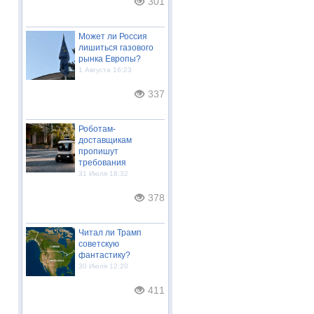
301
Может ли Россия
лишиться газового
рынка Европы?
1 Августа 16:23
337
Роботам-
доставщикам
пропишут
требования
31 Июля 18:32
378
Читал ли Трамп
советскую
фантастику?
30 Июля 12:20
411