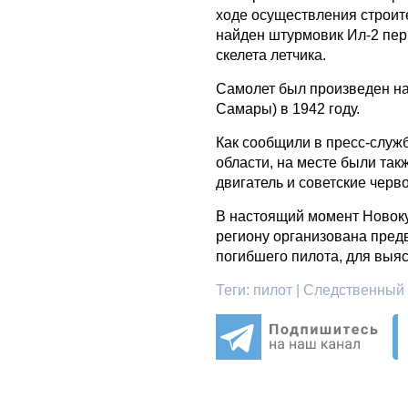
ходе осуществления строи
найден штурмовик Ил-2 пер
скелета летчика.
Самолет был произведен на
Самары) в 1942 году.
Как сообщили в пресс-служ
области, на месте были та
двигатель и советские черв
В настоящий момент Новок
региону организована пред
погибшего пилота, для выя
Теги:
пилот | Следственный 