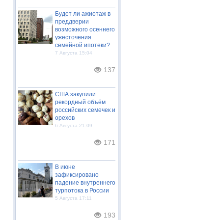
Будет ли ажиотаж в
преддверии
возможного осеннего
ужесточения
семейной ипотеки?
7 Августа 15:04
137
США закупили
рекордный объём
российских семечек и
орехов
6 Августа 21:09
171
В июне
зафиксировано
падение внутреннего
турпотока в России
5 Августа 17:11
193