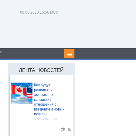
08.08.2026
15:56 МСК
 в
Е
ЛЕНТА НОВОСТЕЙ
Как будут
развиваться
американо-
канадские
отношения с
введением новых
пошлин
8 Августа 12:39
85