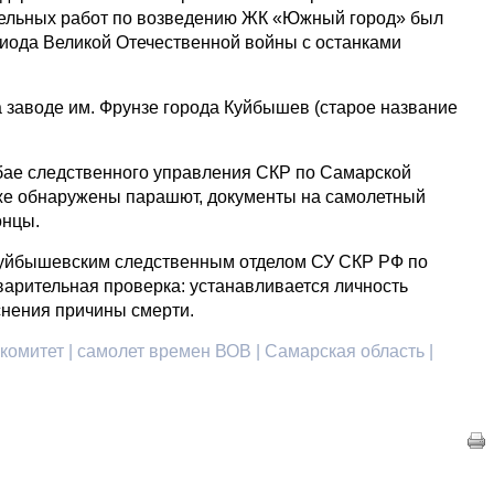
тельных работ по возведению ЖК «Южный город» был
иода Великой Отечественной войны с останками
 заводе им. Фрунзе города Куйбышев (старое название
бае следственного управления СКР по Самарской
кже обнаружены парашют, документы на самолетный
онцы.
уйбышевским следственным отделом СУ СКР РФ по
варительная проверка: устанавливается личность
снения причины смерти.
комитет | самолет времен ВОВ | Самарская область |