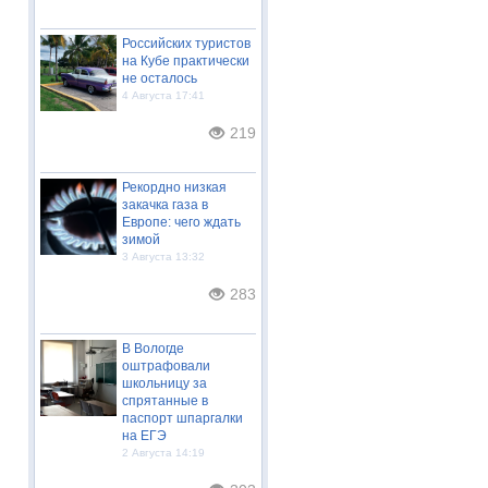
Российских туристов
на Кубе практически
не осталось
4 Августа 17:41
219
Рекордно низкая
закачка газа в
Европе: чего ждать
зимой
3 Августа 13:32
283
В Вологде
оштрафовали
школьницу за
спрятанные в
паспорт шпаргалки
на ЕГЭ
2 Августа 14:19