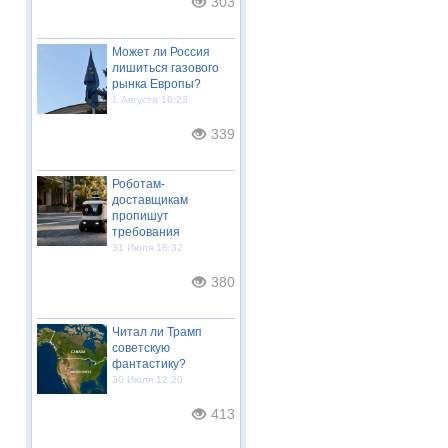
303
Может ли Россия
лишиться газового
рынка Европы?
1 Августа 16:23
339
Роботам-
доставщикам
пропишут
требования
31 Июля 18:32
380
Читал ли Трамп
советскую
фантастику?
30 Июля 12:20
413