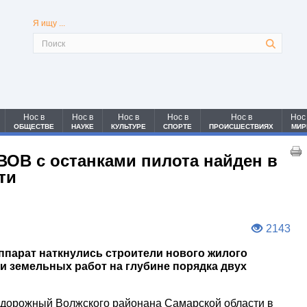
Я ищу ...
Нос в
Нос в
Нос в
Нос в
Нос в
Нос
ОБЩЕСТВЕ
НАУКЕ
КУЛЬТУРЕ
СПОРТЕ
ПРОИСШЕСТВИЯХ
МИР
ВОВ с останками пилота найден в
ти
2143
ппарат наткнулись строители нового жилого
и земельных работ на глубине порядка двух
Придорожный Волжского районана Самарской области в