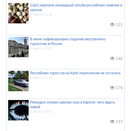
США закупили рекордный объём российских семечек и
орехов
6 Августа 21:09
121
В июне зафиксировано падение внутреннего
турпотока в России
5 Августа 17:11
146
Российских туристов на Кубе практически не осталось
4 Августа 17:41
176
Рекордно низкая закачка газа в Европе: чего ждать
зимой
3 Августа 13:32
237