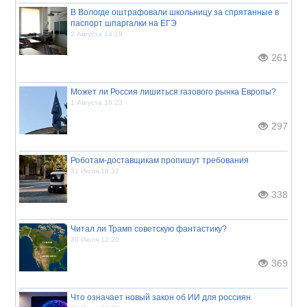
В Вологде оштрафовали школьницу за спрятанные в
паспорт шпаргалки на ЕГЭ
2 Августа 14:19
261
Может ли Россия лишиться газового рынка Европы?
1 Августа 16:23
297
Роботам-доставщикам пропишут требования
31 Июля 18:32
338
Читал ли Трамп советскую фантастику?
30 Июля 12:20
369
Что означает новый закон об ИИ для россиян